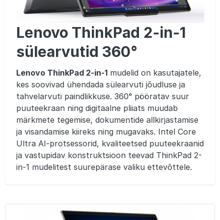
Lenovo ThinkPad 2-in-1
sülearvutid 360°
Lenovo ThinkPad 2-in-1
mudelid on kasutajatele,
kes soovivad ühendada sülearvuti jõudluse ja
tahvelarvuti paindlikkuse. 360° pööratav suur
puuteekraan ning digitaalne pliiats muudab
märkmete tegemise, dokumentide allkirjastamise
ja visandamise kiireks ning mugavaks. Intel Core
Ultra AI-protsessorid, kvaliteetsed puuteekraanid
ja vastupidav konstruktsioon teevad ThinkPad 2-
in-1 mudelitest suurepärase valiku ettevõttele.