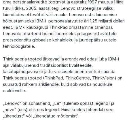
oma personaalarvutite tootmist ja aastaks 1997 muutus Hiina
turu liidriks. 2005. aastal tegi Lenovo strateegilise valiku
laiendades ettevõtet välismaale. Lenovo ostis laienemise
hõlbustamiseks IBM-i personaalarvutite äri 1,25 miljardi dollari
eest. IBM-i kaubagrupi ThinkPad omastamine tähendas
Lenovole otseteed brändi loomiseks ja tagas ettevõttele
pretsedenditu globaalse kohaloleku ja juurdepääsu uutele
tehnoloogiatele.
Think seeria tooted jätkavad ja arendavad edasi juba IBM-i
ajal väljakujunenud traditsioonilist kvaliteedile,
kasutajamugavusele ja turvalisusele orienteeritud suunda.
Think seeria tooted (ThinkPad, ThinkCentre, ThinkVision) on
suunatud rohkem ärikliendile, kuid sobivad ka nõudlikule
erakliendile.
„Lenovo“ on sõnaühend, „Le“ (tuleneb sõnast legend) ja
„novo“ (uus) ehk uus legend. Hiina keeles tähendab see
„ühendust“ või „ühendatud mõtlemist“.