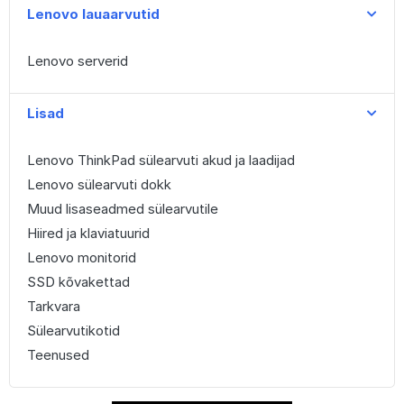
Lenovo lauaarvutid
Lenovo serverid
Lisad
Lenovo ThinkPad sülearvuti akud ja laadijad
Lenovo sülearvuti dokk
Muud lisaseadmed sülearvutile
Hiired ja klaviatuurid
Lenovo monitorid
SSD kõvakettad
Tarkvara
Sülearvutikotid
Teenused