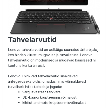
Tahvelarvutid
Lenovo tahvelarvutid on eelkõige suunatud äritarbijale,
kes hindab kiirust, mugavust ja turvalistust. Lenovo
tahvelarvutid on modernsed ja mugavad kaaslased nii
kontoris kui ka ärireisil.
Lenovo ThinkPad tahvelarvutid sisaldavad
äritegevuseks olulisi omadusi, mis võimaldavad
turvaliselt infot tarbida ja jagada:
vargusvastast tarkvara
SD-kaardi krüpteerimisvõimalust
kihilist andmete krüpteerimisvõimalust