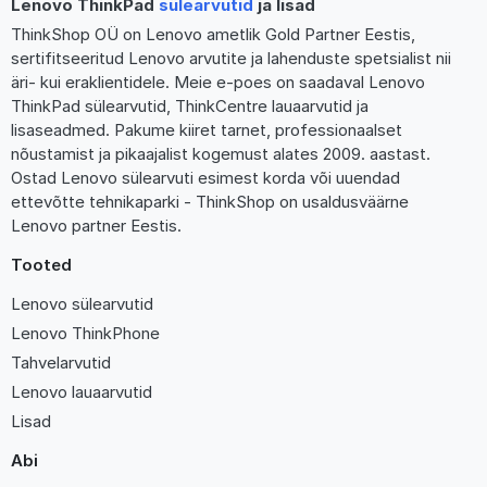
Lenovo ThinkPad
sülearvutid
ja lisad
ThinkShop OÜ on Lenovo ametlik Gold Partner Eestis,
sertifitseeritud Lenovo arvutite ja lahenduste spetsialist nii
äri- kui eraklientidele. Meie e-poes on saadaval Lenovo
ThinkPad sülearvutid, ThinkCentre lauaarvutid ja
lisaseadmed. Pakume kiiret tarnet, professionaalset
nõustamist ja pikaajalist kogemust alates 2009. aastast.
Ostad Lenovo sülearvuti esimest korda või uuendad
ettevõtte tehnikaparki - ThinkShop on usaldusväärne
Lenovo partner Eestis.
Tooted
Lenovo sülearvutid
Lenovo ThinkPhone
Tahvelarvutid
Lenovo lauaarvutid
Lisad
Abi