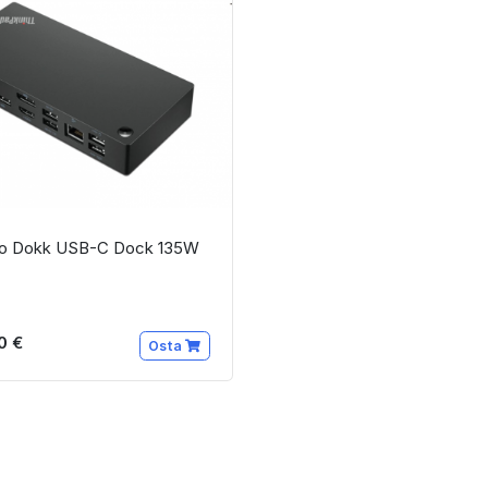
o Dokk USB-C Dock 135W
0 €
Osta