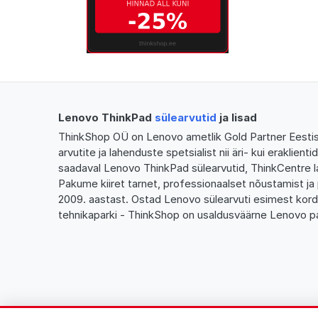
Lenovo ThinkPad
sülearvutid
ja lisad
ThinkShop OÜ on Lenovo ametlik Gold Partner Eestis,
arvutite ja lahenduste spetsialist nii äri- kui eraklien
saadaval Lenovo ThinkPad sülearvutid, ThinkCentre l
Pakume kiiret tarnet, professionaalset nõustamist ja 
2009. aastast. Ostad Lenovo sülearvuti esimest kor
tehnikaparki - ThinkShop on usaldusväärne Lenovo pa