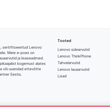
Tooted
 sertifitseeritud Lenovo
Lenovo sülearvutid
tidele. Meie e-poes on
Lenovo ThinkPhone
auaarvutid ja lisaseadmed.
Tahvelarvutid
pikaajalist kogemust alates
da või uuendad ettevõtte
Lenovo lauaarvutid
rtner Eestis.
Lisad