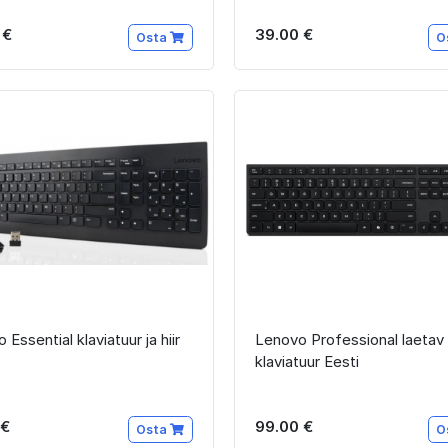
 €
39.00 €
Osta
O
Essential klaviatuur ja hiir
Lenovo Professional laetav
)
klaviatuur Eesti
 €
99.00 €
Osta
O