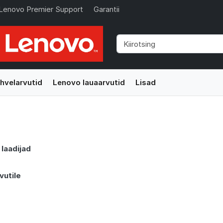
Lenovo Premier Support
Garantii
hvelarvutid
Lenovo lauaarvutid
Lisad
 laadijad
vutile