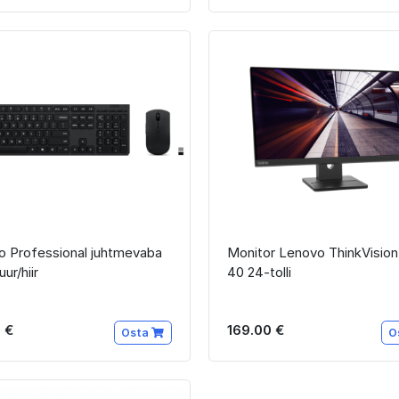
o Professional juhtmevaba
Monitor Lenovo ThinkVision
uur/hiir
40 24-tolli
 €
169.00 €
Osta
O