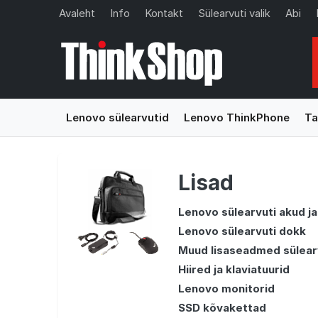
Avaleht
Info
Kontakt
Sülearvuti valik
Abi
Lenovo sülearvutid
Lenovo ThinkPhone
Ta
Lisad
Lenovo sülearvuti akud ja
Lenovo sülearvuti dokk
Muud lisaseadmed sülear
Hiired ja klaviatuurid
Lenovo monitorid
SSD kõvakettad