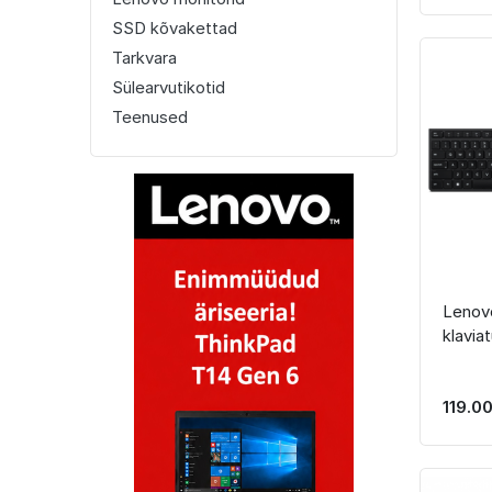
SSD kõvakettad
Tarkvara
Sülearvutikotid
Teenused
Lenov
klaviat
119.00