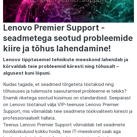
Lenovo Premier Support -
seadmetega seotud probleemide
kiire ja tõhus lahendamine!
Lenovo tipptasemel tehnikute meeskond lahendab ja
kõrvaldab teie probleemid kiiresti ning tõhusalt –
algusest kuni lõpuni.
Kuidas tagada, et seadmed tõrgeteta töötaksid ning
tõhususes ja tulemuste saavutamisel probleeme ei tekiks?
Enamik riketega seotud küsimusi on standardsed. Seepärast
on Lenovo töötanud välja VIP-teenuse Lenovo Premier
Support, mis võimaldab teie seadmete töökvaliteeti kiiresti ja
professionaalselt hallata.
Teenus Lenovo Premier Support võimaldab teil seadmete
hoolduskulusid kokku hoida, teie IT-meeskond saab aga