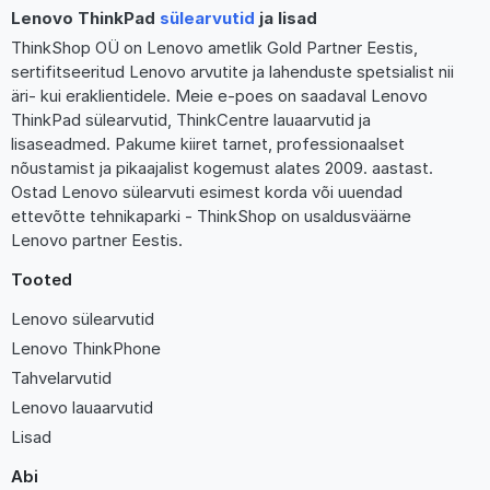
Lenovo ThinkPad
sülearvutid
ja lisad
ThinkShop OÜ on Lenovo ametlik Gold Partner Eestis,
sertifitseeritud Lenovo arvutite ja lahenduste spetsialist nii
äri- kui eraklientidele. Meie e-poes on saadaval Lenovo
ThinkPad sülearvutid, ThinkCentre lauaarvutid ja
lisaseadmed. Pakume kiiret tarnet, professionaalset
nõustamist ja pikaajalist kogemust alates 2009. aastast.
Ostad Lenovo sülearvuti esimest korda või uuendad
ettevõtte tehnikaparki - ThinkShop on usaldusväärne
Lenovo partner Eestis.
Tooted
Lenovo sülearvutid
Lenovo ThinkPhone
Tahvelarvutid
Lenovo lauaarvutid
Lisad
Abi