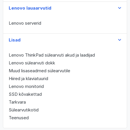
Lenovo lauaarvutid
Lenovo serverid
Lisad
Lenovo ThinkPad sülearvuti akud ja laadijad
Lenovo sülearvuti dokk
Muud lisaseadmed sülearvutile
Hiired ja klaviatuurid
Lenovo monitorid
SSD kõvakettad
Tarkvara
Sülearvutikotid
Teenused