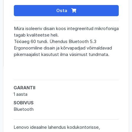
Osta
Müra isoleeriv disain koos integreeritud mikrofoniga
tagab kvaliteetse heli.
Tööaeg 60 tundi. Ühendus Bluetooth 5.3
Ergonoomiline disain ja kõrvapadjad võimaldavad
pikemaajalist kasutust ilma väsimust tundmata.
GARANTII
1 aasta
SOBIVUS
Bluetooth
Lenovo ideaalne lahendus kodukontorisse,