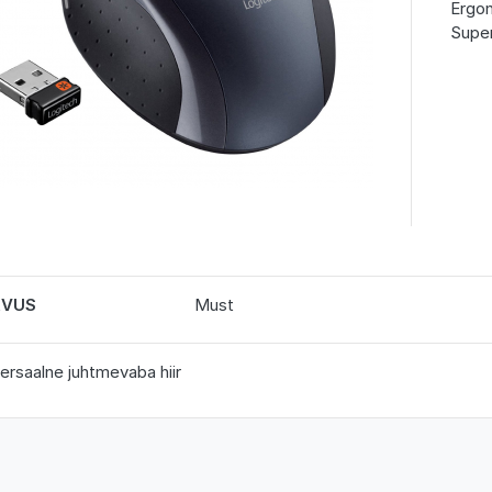
Ergon
Super
RVUS
Must
ersaalne juhtmevaba hiir