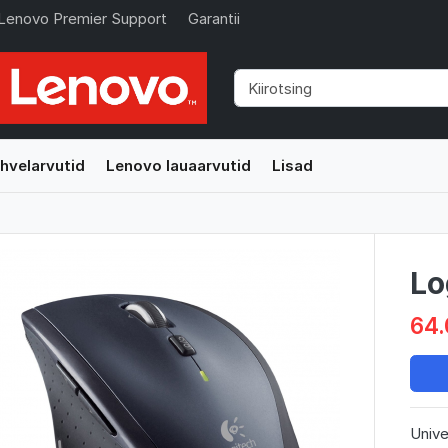
Lenovo Premier Support
Garantii
hvelarvutid
Lenovo lauaarvutid
Lisad
Lo
64.
Unive