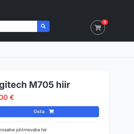
0
gitech M705 hiir
00 €
Osta
rsaalne juhtmevaba hiir