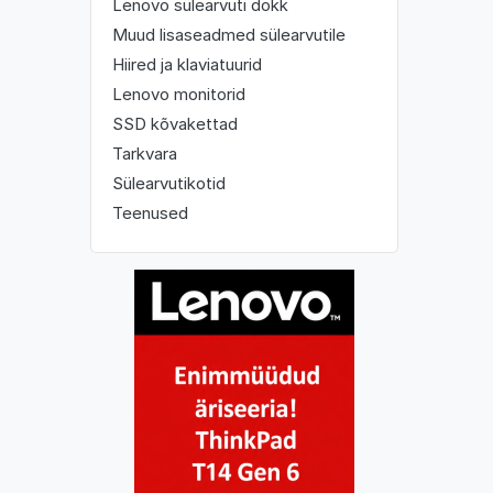
Lenovo sülearvuti dokk
Muud lisaseadmed sülearvutile
Hiired ja klaviatuurid
Lenovo monitorid
SSD kõvakettad
Tarkvara
Sülearvutikotid
Teenused