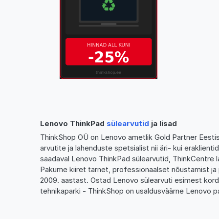
Lenovo ThinkPad
sülearvutid
ja lisad
ThinkShop OÜ on Lenovo ametlik Gold Partner Eestis,
arvutite ja lahenduste spetsialist nii äri- kui eraklien
saadaval Lenovo ThinkPad sülearvutid, ThinkCentre l
Pakume kiiret tarnet, professionaalset nõustamist ja 
2009. aastast. Ostad Lenovo sülearvuti esimest kor
tehnikaparki - ThinkShop on usaldusväärne Lenovo pa