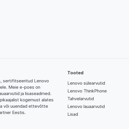
Tooted
 sertifitseeritud Lenovo
Lenovo sülearvutid
tidele. Meie e-poes on
Lenovo ThinkPhone
auaarvutid ja lisaseadmed.
Tahvelarvutid
pikaajalist kogemust alates
da või uuendad ettevõtte
Lenovo lauaarvutid
rtner Eestis.
Lisad