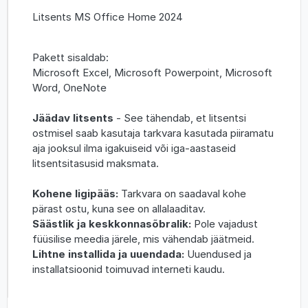
Litsents MS Office Home 2024
Pakett sisaldab:
Microsoft Excel, Microsoft Powerpoint, Microsoft
Word, OneNote
Jäädav litsents
- See tähendab, et litsentsi
ostmisel saab kasutaja tarkvara kasutada piiramatu
aja jooksul ilma igakuiseid või iga-aastaseid
litsentsitasusid maksmata.
Kohene ligipääs:
Tarkvara on saadaval kohe
pärast ostu, kuna see on allalaaditav.
Säästlik ja keskkonnasõbralik:
Pole vajadust
füüsilise meedia järele, mis vähendab jäätmeid.
Lihtne installida ja uuendada:
Uuendused ja
installatsioonid toimuvad interneti kaudu.