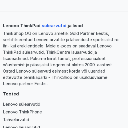
Lenovo ThinkPad
sülearvutid
ja lisad
ThinkShop OÜ on Lenovo ametlik Gold Partner Eestis,
sertifitseeritud Lenovo arvutite ja lahenduste spetsialist nii
äri- kui eraklientidele. Meie e-poes on saadaval Lenovo
ThinkPad sülearvutid, ThinkCentre lauaarvutid ja
lisaseadmed. Pakume kiiret tarnet, professionaalset
nõustamist ja pikaajalist kogemust alates 2009. aastast.
Ostad Lenovo sülearvuti esimest korda või uuendad
ettevõtte tehnikaparki - ThinkShop on usaldusväärne
Lenovo partner Eestis.
Tooted
Lenovo sülearvutid
Lenovo ThinkPhone
Tahvelarvutid
Lenovo lauaarvutid