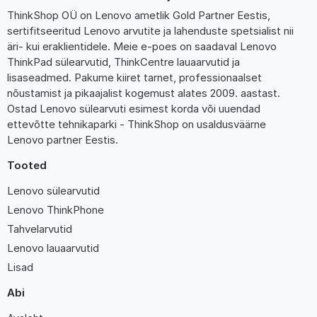
ThinkShop OÜ on Lenovo ametlik Gold Partner Eestis,
sertifitseeritud Lenovo arvutite ja lahenduste spetsialist nii
äri- kui eraklientidele. Meie e-poes on saadaval Lenovo
ThinkPad sülearvutid, ThinkCentre lauaarvutid ja
lisaseadmed. Pakume kiiret tarnet, professionaalset
nõustamist ja pikaajalist kogemust alates 2009. aastast.
Ostad Lenovo sülearvuti esimest korda või uuendad
ettevõtte tehnikaparki - ThinkShop on usaldusväärne
Lenovo partner Eestis.
Tooted
Lenovo sülearvutid
Lenovo ThinkPhone
Tahvelarvutid
Lenovo lauaarvutid
Lisad
Abi