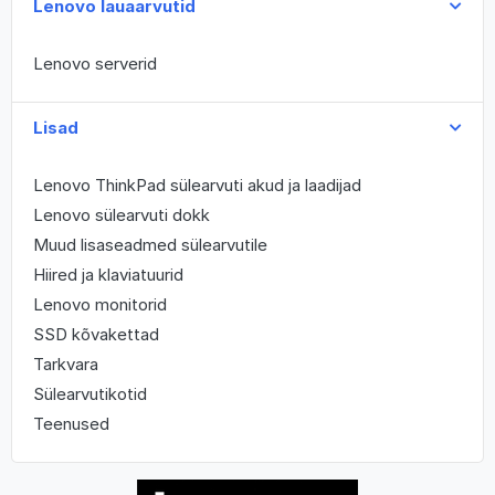
Lenovo lauaarvutid
Lenovo serverid
Lisad
Lenovo ThinkPad sülearvuti akud ja laadijad
Lenovo sülearvuti dokk
Muud lisaseadmed sülearvutile
Hiired ja klaviatuurid
Lenovo monitorid
SSD kõvakettad
Tarkvara
Sülearvutikotid
Teenused