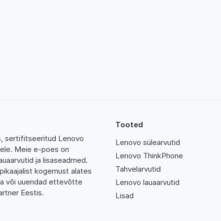
Tooted
 sertifitseeritud Lenovo
Lenovo sülearvutid
tidele. Meie e-poes on
Lenovo ThinkPhone
auaarvutid ja lisaseadmed.
Tahvelarvutid
pikaajalist kogemust alates
da või uuendad ettevõtte
Lenovo lauaarvutid
rtner Eestis.
Lisad