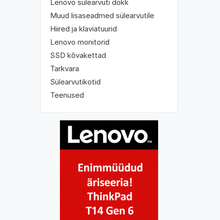
Lenovo sülearvuti dokk
Muud lisaseadmed sülearvutile
Hiired ja klaviatuurid
Lenovo monitorid
SSD kõvakettad
Tarkvara
Sülearvutikotid
Teenused