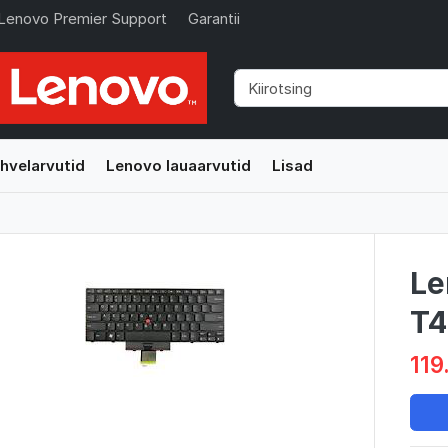
Lenovo Premier Support
Garantii
hvelarvutid
Lenovo lauaarvutid
Lisad
Le
T4
119