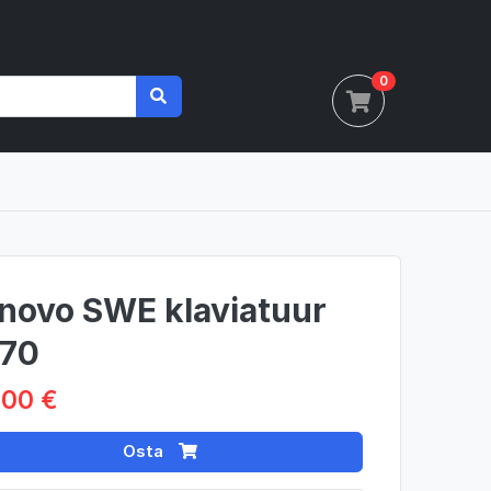
0
novo SWE klaviatuur
70
.00 €
Osta