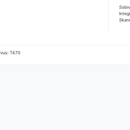
Sobiv
Integ
Skand
ivus: T470