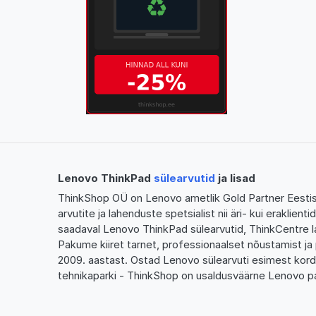
Lenovo ThinkPad
sülearvutid
ja lisad
ThinkShop OÜ on Lenovo ametlik Gold Partner Eestis,
arvutite ja lahenduste spetsialist nii äri- kui eraklien
saadaval Lenovo ThinkPad sülearvutid, ThinkCentre l
Pakume kiiret tarnet, professionaalset nõustamist ja 
2009. aastast. Ostad Lenovo sülearvuti esimest kor
tehnikaparki - ThinkShop on usaldusväärne Lenovo pa