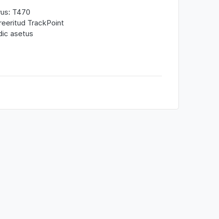
us: T470
reeritud TrackPoint
ic asetus