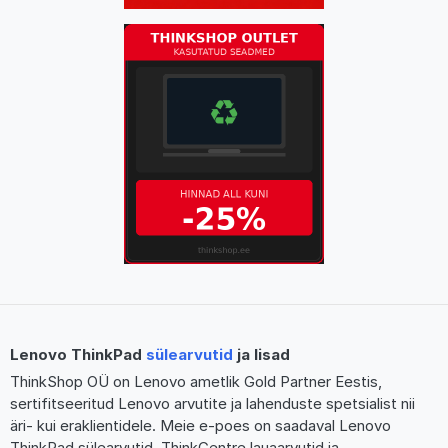
Lenovo ThinkPad
sülearvutid
ja lisad
ThinkShop OÜ on Lenovo ametlik Gold Partner Eestis,
sertifitseeritud Lenovo arvutite ja lahenduste spetsialist nii
äri- kui eraklientidele. Meie e-poes on saadaval Lenovo
ThinkPad sülearvutid, ThinkCentre lauaarvutid ja