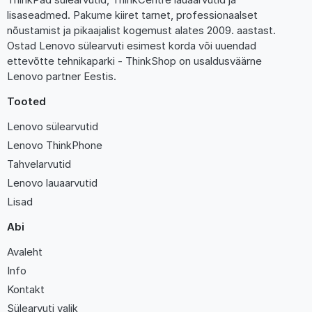
lisaseadmed. Pakume kiiret tarnet, professionaalset
nõustamist ja pikaajalist kogemust alates 2009. aastast.
Ostad Lenovo sülearvuti esimest korda või uuendad
ettevõtte tehnikaparki - ThinkShop on usaldusväärne
Lenovo partner Eestis.
Tooted
Lenovo sülearvutid
Lenovo ThinkPhone
Tahvelarvutid
Lenovo lauaarvutid
Lisad
Abi
Avaleht
Info
Kontakt
Sülearvuti valik