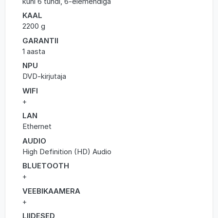
kuni 6 tundi, 6-elemendiga
KAAL
2200 g
GARANTII
1 aasta
NPU
DVD-kirjutaja
WIFI
+
LAN
Ethernet
AUDIO
High Definition (HD) Audio
BLUETOOTH
+
VEEBIKAAMERA
+
LIIDESED