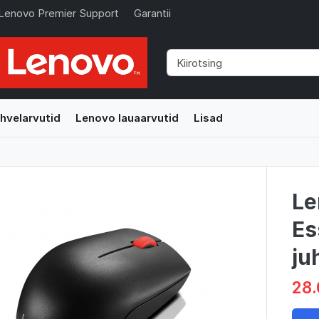
Lenovo Premier Support
Garantii
hvelarvutid
Lenovo lauaarvutid
Lisad
Le
Es
ju
28.