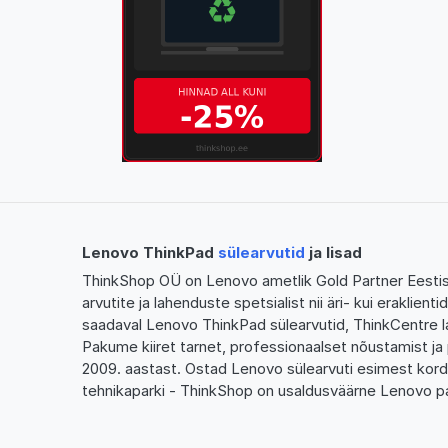
Lenovo ThinkPad
sülearvutid
ja lisad
ThinkShop OÜ on Lenovo ametlik Gold Partner Eestis,
arvutite ja lahenduste spetsialist nii äri- kui eraklien
saadaval Lenovo ThinkPad sülearvutid, ThinkCentre l
Pakume kiiret tarnet, professionaalset nõustamist ja 
2009. aastast. Ostad Lenovo sülearvuti esimest kor
tehnikaparki - ThinkShop on usaldusväärne Lenovo pa