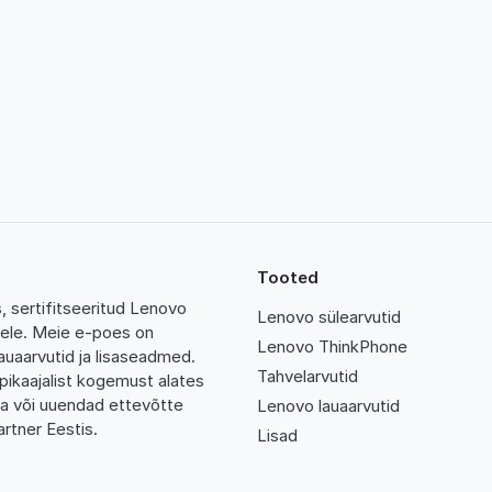
Tooted
 sertifitseeritud Lenovo
Lenovo sülearvutid
tidele. Meie e-poes on
Lenovo ThinkPhone
auaarvutid ja lisaseadmed.
Tahvelarvutid
pikaajalist kogemust alates
da või uuendad ettevõtte
Lenovo lauaarvutid
rtner Eestis.
Lisad