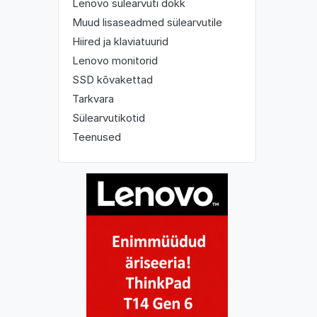
Lenovo sülearvuti dokk
Muud lisaseadmed sülearvutile
Hiired ja klaviatuurid
Lenovo monitorid
SSD kõvakettad
Tarkvara
Sülearvutikotid
Teenused