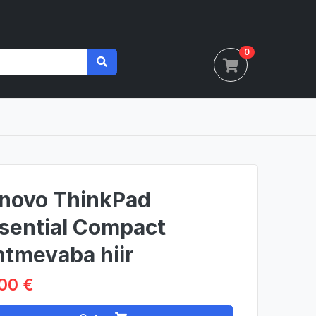
0
novo ThinkPad
sential Compact
htmevaba hiir
00 €