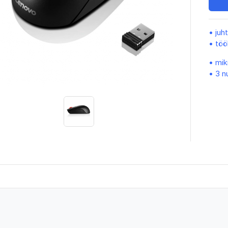
• ju
• töö
• mik
•
3 n