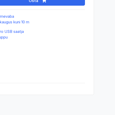
Osta
htmevaba
kaugus kuni 10 m
ro USB saatja
uppu