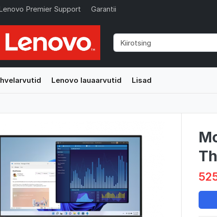
Lenovo Premier Support
Garantii
hvelarvutid
Lenovo lauaarvutid
Lisad
Mo
Th
525