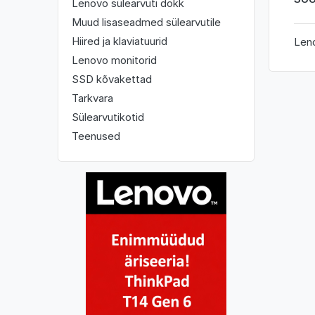
Lenovo sülearvuti dokk
Muud lisaseadmed sülearvutile
Hiired ja klaviatuurid
Leno
Lenovo monitorid
SSD kõvakettad
Tarkvara
Sülearvutikotid
Teenused