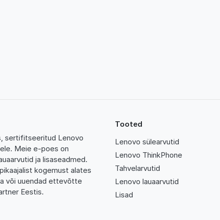
Tooted
 sertifitseeritud Lenovo
Lenovo sülearvutid
tidele. Meie e-poes on
Lenovo ThinkPhone
auaarvutid ja lisaseadmed.
Tahvelarvutid
pikaajalist kogemust alates
da või uuendad ettevõtte
Lenovo lauaarvutid
rtner Eestis.
Lisad