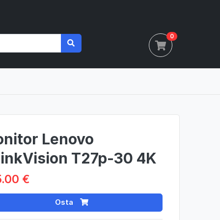
0
nitor Lenovo
inkVision T27p-30 4K
.00 €
Osta