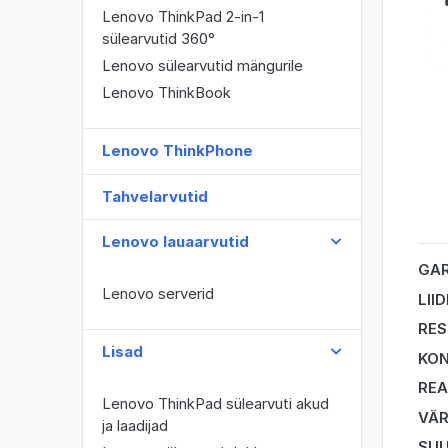
Lenovo ThinkPad 2-in-1
sülearvutid 360°
Lenovo sülearvutid mängurile
Lenovo ThinkBook
Lenovo ThinkPhone
Tahvelarvutid
Lenovo lauaarvutid
GAR
Lenovo serverid
LII
RES
Lisad
KO
REA
Lenovo ThinkPad sülearvuti akud
VÄ
ja laadijad
SU