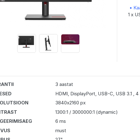
• Ka
1 x U
ANTII
3 aastat
DESED
HDMI, DisplayPort, USB-C, USB 3.1 , 4 
OLUTSIOON
3840x2160 px
NTRAST
1300:1 / 3000000:1 (dynamic)
GEERIMISAEG
6 ms
RVUS
must
URUS
27"