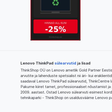
Lenovo ThinkPad
sülearvutid
ja lisad
ThinkShop OÜ on Lenovo ametlik Gold Partner Eestis,
arvutite ja lahenduste spetsialist nii äri- kui eraklien
saadaval Lenovo ThinkPad sülearvutid, ThinkCentre l
Pakume kiiret tarnet, professionaalset nõustamist ja 
2009. aastast. Ostad Lenovo sülearvuti esimest kor
tehnikaparki - ThinkShop on usaldusväärne Lenovo pa