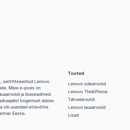
Tooted
 sertifitseeritud Lenovo
Lenovo sülearvutid
tidele. Meie e-poes on
Lenovo ThinkPhone
auaarvutid ja lisaseadmed.
Tahvelarvutid
pikaajalist kogemust alates
da või uuendad ettevõtte
Lenovo lauaarvutid
rtner Eestis.
Lisad