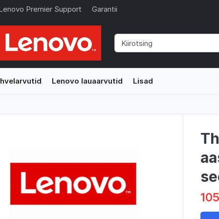
Lenovo Premier Support
Garantii
hvelarvutid
Lenovo lauaarvutid
Lisad
Th
aa
se
105