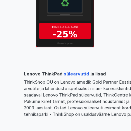
Lenovo ThinkPad
sülearvutid
ja lisad
ThinkShop OÜ on Lenovo ametlik Gold Partner Eestis,
arvutite ja lahenduste spetsialist nii äri- kui eraklien
saadaval Lenovo ThinkPad sülearvutid, ThinkCentre l
Pakume kiiret tarnet, professionaalset nõustamist ja 
2009. aastast. Ostad Lenovo sülearvuti esimest kor
tehnikaparki - ThinkShop on usaldusväärne Lenovo pa