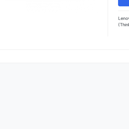
Lenov
(Thin