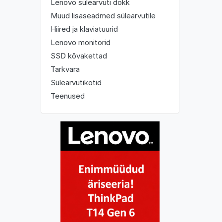
Lenovo sülearvuti dokk
Muud lisaseadmed sülearvutile
Hiired ja klaviatuurid
Lenovo monitorid
SSD kõvakettad
Tarkvara
Sülearvutikotid
Teenused