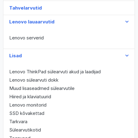
Tahvelarvutid
Lenovo lauaarvutid
Lenovo serverid
Lisad
Lenovo ThinkPad sülearvuti akud ja laadijad
Lenovo sülearvuti dokk
Muud lisaseadmed sülearvutile
Hiired ja klaviatuurid
Lenovo monitorid
SSD kõvakettad
Tarkvara
Sülearvutikotid