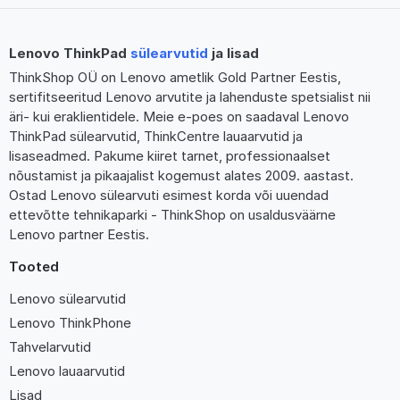
Lenovo ThinkPad
sülearvutid
ja lisad
ThinkShop OÜ on Lenovo ametlik Gold Partner Eestis,
sertifitseeritud Lenovo arvutite ja lahenduste spetsialist nii
äri- kui eraklientidele. Meie e-poes on saadaval Lenovo
ThinkPad sülearvutid, ThinkCentre lauaarvutid ja
lisaseadmed. Pakume kiiret tarnet, professionaalset
nõustamist ja pikaajalist kogemust alates 2009. aastast.
Ostad Lenovo sülearvuti esimest korda või uuendad
ettevõtte tehnikaparki - ThinkShop on usaldusväärne
Lenovo partner Eestis.
Tooted
Lenovo sülearvutid
Lenovo ThinkPhone
Tahvelarvutid
Lenovo lauaarvutid
Lisad