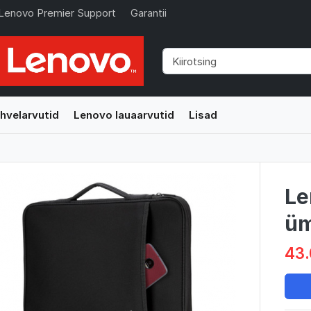
Lenovo Premier Support
Garantii
hvelarvutid
Lenovo lauaarvutid
Lisad
Le
üm
43.