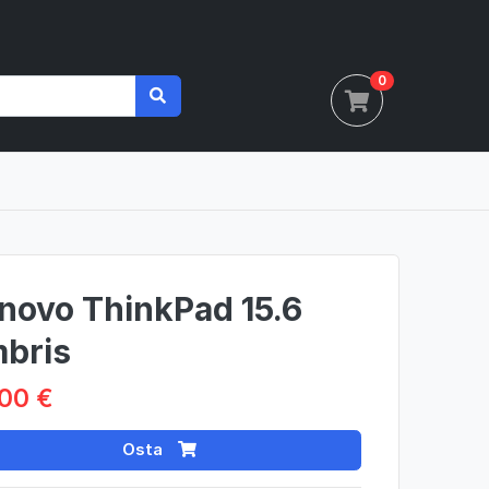
0
novo ThinkPad 15.6
bris
00 €
Osta