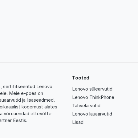
Tooted
 sertifitseeritud Lenovo
Lenovo sülearvutid
tidele. Meie e-poes on
Lenovo ThinkPhone
auaarvutid ja lisaseadmed.
Tahvelarvutid
pikaajalist kogemust alates
da või uuendad ettevõtte
Lenovo lauaarvutid
rtner Eestis.
Lisad