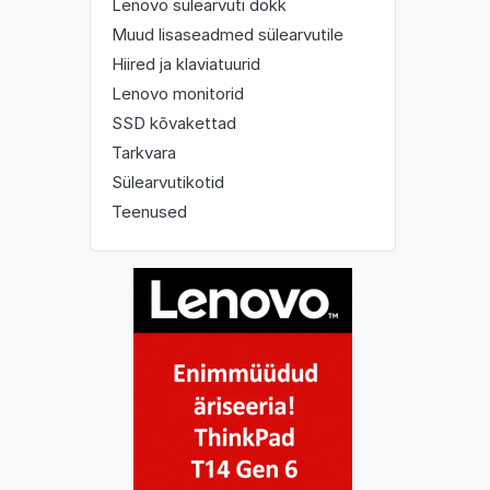
Lenovo sülearvuti dokk
Muud lisaseadmed sülearvutile
Hiired ja klaviatuurid
Lenovo monitorid
SSD kõvakettad
Tarkvara
Sülearvutikotid
Teenused