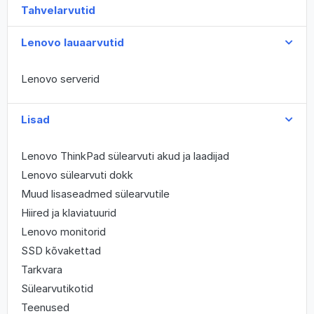
Tahvelarvutid
Lenovo lauaarvutid
Lenovo serverid
Lisad
Lenovo ThinkPad sülearvuti akud ja laadijad
Lenovo sülearvuti dokk
Muud lisaseadmed sülearvutile
Hiired ja klaviatuurid
Lenovo monitorid
SSD kõvakettad
Tarkvara
Sülearvutikotid
Teenused