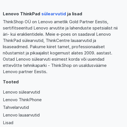
Lenovo ThinkPad
sülearvutid
ja lisad
ThinkShop OÜ on Lenovo ametlik Gold Partner Eestis,
sertifitseeritud Lenovo arvutite ja lahenduste spetsialist nii
äri- kui eraklientidele. Meie e-poes on saadaval Lenovo
ThinkPad sülearvutid, ThinkCentre lauaarvutid ja
lisaseadmed. Pakume kiiret tarnet, professionaalset
nõustamist ja pikaajalist kogemust alates 2009. aastast.
Ostad Lenovo sülearvuti esimest korda või uuendad
ettevõtte tehnikaparki - ThinkShop on usaldusväärne
Lenovo partner Eestis.
Tooted
Lenovo sülearvutid
Lenovo ThinkPhone
Tahvelarvutid
Lenovo lauaarvutid
Lisad