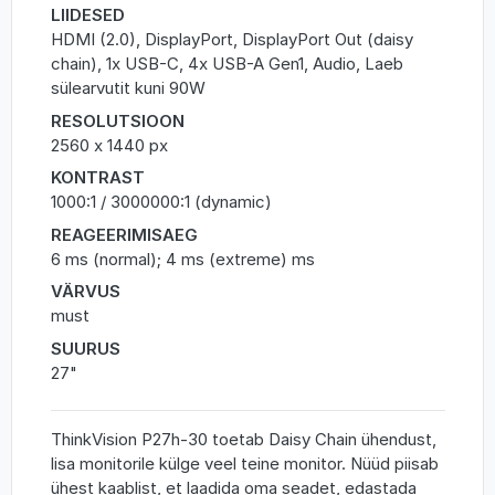
LIIDESED
HDMI (2.0), DisplayPort, DisplayPort Out (daisy
chain), 1x USB-C, 4x USB-A Gen1, Audio, Laeb
sülearvutit kuni 90W
RESOLUTSIOON
2560 x 1440 px
KONTRAST
1000:1 / 3000000:1 (dynamic)
REAGEERIMISAEG
6 ms (normal); 4 ms (extreme) ms
VÄRVUS
must
SUURUS
27"
ThinkVision P27h-30 toetab Daisy Chain ühendust,
lisa monitorile külge veel teine monitor. Nüüd piisab
ühest kaablist, et laadida oma seadet, edastada