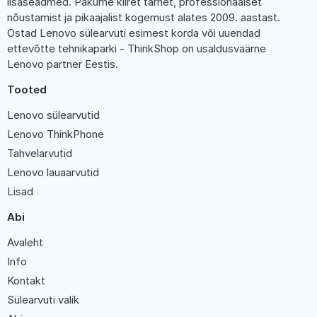
lisaseadmed. Pakume kiiret tarnet, professionaalset
nõustamist ja pikaajalist kogemust alates 2009. aastast.
Ostad Lenovo sülearvuti esimest korda või uuendad
ettevõtte tehnikaparki - ThinkShop on usaldusväärne
Lenovo partner Eestis.
Tooted
Lenovo sülearvutid
Lenovo ThinkPhone
Tahvelarvutid
Lenovo lauaarvutid
Lisad
Abi
Avaleht
Info
Kontakt
Sülearvuti valik