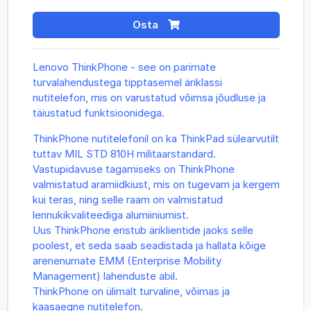
Osta
Lenovo ThinkPhone - see on parimate
turvalahendustega tipptasemel äriklassi
nutitelefon, mis on varustatud võimsa jõudluse ja
täiustatud funktsioonidega.
ThinkPhone nutitelefonil on ka ThinkPad sülearvutilt
tuttav MIL STD 810H militaarstandard.
Vastupidavuse tagamiseks on ThinkPhone
valmistatud aramiidkiust, mis on tugevam ja kergem
kui teras, ning selle raam on valmistatud
lennukikvaliteediga alumiiniumist.
Uus ThinkPhone eristub äriklientide jaoks selle
poolest, et seda saab seadistada ja hallata kõige
arenenumate EMM (Enterprise Mobility
Management) lahenduste abil.
ThinkPhone on ülimalt turvaline, võimas ja
kaasaegne nutitelefon.