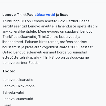
Lenovo ThinkPad
sülearvutid
ja lisad
ThinkShop OÜ on Lenovo ametlik Gold Partner Eestis,
sertifitseeritud Lenovo arvutite ja lahenduste spetsialist nii
äri- kui eraklientidele. Meie e-poes on saadaval Lenovo
ThinkPad sülearvutid, ThinkCentre lauaarvutid ja
lisaseadmed. Pakume kiiret tarnet, professionaalset
nõustamist ja pikaajalist kogemust alates 2009. aastast.
Ostad Lenovo sülearvuti esimest korda või uuendad
ettevõtte tehnikaparki - ThinkShop on usaldusväärne
Lenovo partner Eestis.
Tooted
Lenovo sülearvutid
Lenovo ThinkPhone
Tahvelarvutid
Lenovo lauaarvutid
Lisad