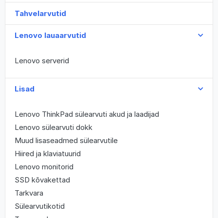
Tahvelarvutid
Lenovo lauaarvutid
Lenovo serverid
Lisad
Lenovo ThinkPad sülearvuti akud ja laadijad
Lenovo sülearvuti dokk
Muud lisaseadmed sülearvutile
Hiired ja klaviatuurid
Lenovo monitorid
SSD kõvakettad
Tarkvara
Sülearvutikotid