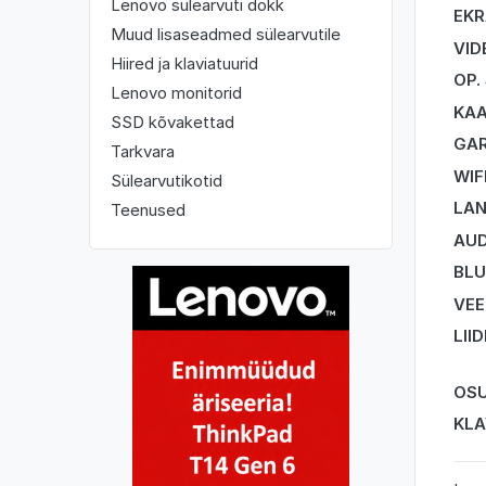
Lenovo sülearvuti dokk
EK
Muud lisaseadmed sülearvutile
VID
Hiired ja klaviatuurid
OP.
Lenovo monitorid
KA
SSD kõvakettad
GAR
Tarkvara
WIF
Sülearvutikotid
LA
Teenused
AUD
BL
VEE
LII
OSU
KLA