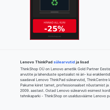
Lenovo ThinkPad
sülearvutid
ja lisad
ThinkShop OÜ on Lenovo ametlik Gold Partner Eestis,
arvutite ja lahenduste spetsialist nii äri- kui eraklien
saadaval Lenovo ThinkPad sülearvutid, ThinkCentre l
Pakume kiiret tarnet, professionaalset nõustamist ja 
2009. aastast. Ostad Lenovo sülearvuti esimest kor
tehnikaparki - ThinkShop on usaldusväärne Lenovo pa