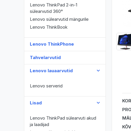
Lenovo ThinkPad 2-in-1
sülearvutid 360°
Lenovo sülearvutid mängurile
Lenovo ThinkBook
Lenovo ThinkPhone
Tahvelarvutid
Lenovo lauaarvutid
Lenovo serverid
KO
Lisad
PR
MÄ
Lenovo ThinkPad sülearvuti akud
ja laadijad
KÕV