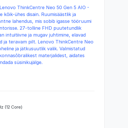
Lenovo ThinkCentre Neo 50 Gen 5 AIO -
ne kõik-ühes disain. Ruumisäästlik ja
antne lahendus, mis sobib igasse tööruumi
ntorisse. 27-tolline FHD puutetundlik
n intuitiivne ja mugav juhtimine, elavad
id ja teravam pilt. Lenovo ThinkCentre Neo
heline ja jätkusuutlik valik. Valmistatud
konnasõbralikest materjalidest, aidates
ndada süsinikujälge.
z (12 Core)