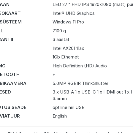
RAAN
LED 27'' FHD IPS 1920x1080 (matt) puu
EOKAART
Intel® UHD Graphics
 SÜSTEEM
Windows 11 Pro
AL
7100 g
ANTII
3 aastat
I
Intel AX201 11ax
N
1Gb Ethernet
IO
High Definition (HD) Audio
UETOOTH
+
BIKAAMERA
5.0MP RGBIR ThinkShutter
DESED
3 x USB-A 1 x USB-C 1 x HDMI out 1 x H
3.5mm
TUS SEADE
optiline hiir USB
VIATUUR
English