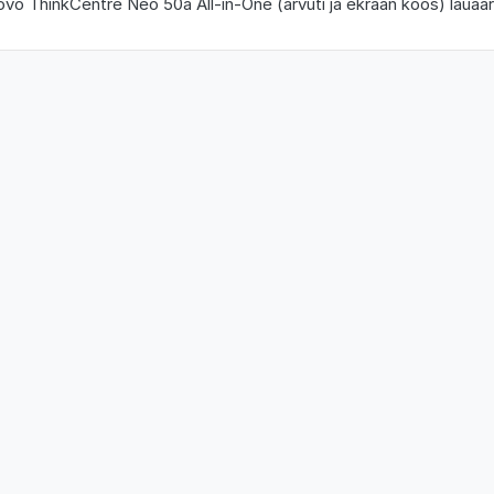
vo ThinkCentre Neo 50a All-in-One (arvuti ja ekraan koos) lauaar