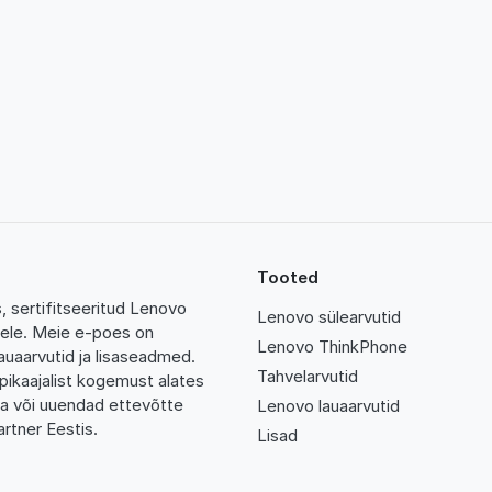
Tooted
 sertifitseeritud Lenovo
Lenovo sülearvutid
tidele. Meie e-poes on
Lenovo ThinkPhone
auaarvutid ja lisaseadmed.
Tahvelarvutid
pikaajalist kogemust alates
da või uuendad ettevõtte
Lenovo lauaarvutid
rtner Eestis.
Lisad