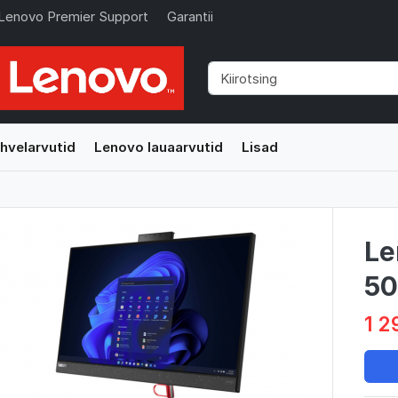
Lenovo Premier Support
Garantii
hvelarvutid
Lenovo lauaarvutid
Lisad
Le
50
1 2