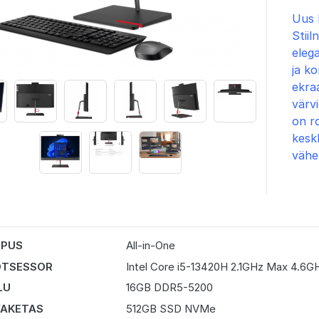
Uus 
Stiil
eleg
ja ko
ekraa
värv
on ro
kesk
vähe
RPUS
All-in-One
OTSESSOR
Intel Core i5-13420H 2.1GHz Max 4.6GH
LU
16GB DDR5-5200
AKETAS
512GB SSD NVMe