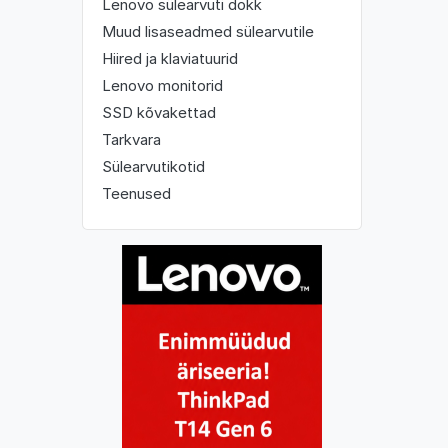
Lenovo sülearvuti dokk
Muud lisaseadmed sülearvutile
Hiired ja klaviatuurid
Lenovo monitorid
SSD kõvakettad
Tarkvara
Sülearvutikotid
Teenused