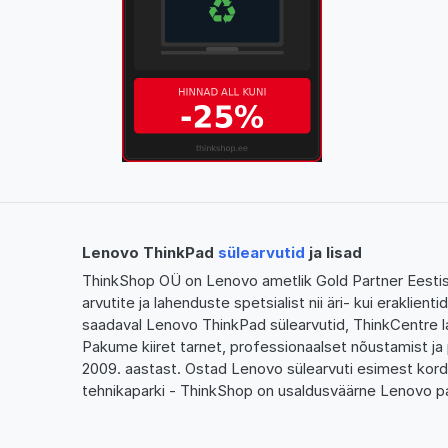
Lenovo ThinkPad
sülearvutid
ja lisad
ThinkShop OÜ on Lenovo ametlik Gold Partner Eestis,
arvutite ja lahenduste spetsialist nii äri- kui eraklien
saadaval Lenovo ThinkPad sülearvutid, ThinkCentre l
Pakume kiiret tarnet, professionaalset nõustamist ja 
2009. aastast. Ostad Lenovo sülearvuti esimest kor
tehnikaparki - ThinkShop on usaldusväärne Lenovo pa