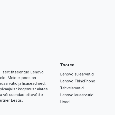
Tooted
 sertifitseeritud Lenovo
Lenovo sülearvutid
tidele. Meie e-poes on
Lenovo ThinkPhone
auaarvutid ja lisaseadmed.
Tahvelarvutid
pikaajalist kogemust alates
da või uuendad ettevõtte
Lenovo lauaarvutid
rtner Eestis.
Lisad