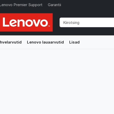
Lenovo Premier Support
Garantii
hvelarvutid
Lenovo lauaarvutid
Lisad