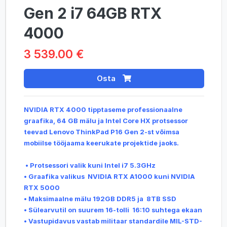
Gen 2 i7 64GB RTX
4000
3 539.00 €
Osta
NVIDIA RTX 4000 tipptaseme professionaalne
graafika, 64 GB mälu ja Intel Core HX protsessor
teevad Lenovo ThinkPad P16 Gen 2-st võimsa
mobiilse tööjaama keerukate projektide jaoks.
• Protsessori valik kuni Intel i7 5.3GHz
• Graafika valikus NVIDIA RTX A1000 kuni NVIDIA
RTX 5000
• Maksimaalne mälu 192GB DDR5 ja 8TB SSD
• Sülearvutil on suurem 16-tolli 16:10 suhtega ekaan
• Vastupidavus vastab militaar standardile MIL-STD-