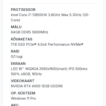
PROTSESSOR
Intel Core i7-13850HX 3.8GHz Max 5.3GHz (20-
Core)
MÄLU
64GB DDR5 5600MHz
KÕVAKETAS
1TB SSD PCIe® 4.0x4 Performance NVMe®
RAID
0/1 tugi
EKRAAN
LED 16'' WQXGA 2560x1600(matt) IPS 500nits
100% sRGB, 165Hz
VIDEOKAART
NVIDIA RTX 4000 12GB GDDR6
OP. SÜSTEEM
Windows 11 Pro
AKU