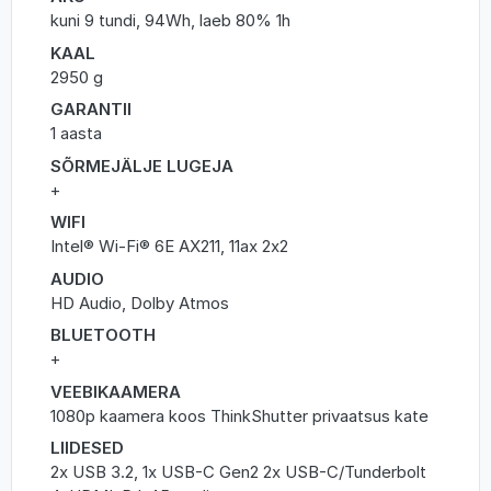
kuni 9 tundi, 94Wh, laeb 80% 1h
KAAL
2950 g
GARANTII
1 aasta
SÕRMEJÄLJE LUGEJA
+
WIFI
Intel® Wi-Fi® 6E AX211, 11ax 2x2
AUDIO
HD Audio, Dolby Atmos
BLUETOOTH
+
VEEBIKAAMERA
1080p kaamera koos ThinkShutter privaatsus kate
LIIDESED
2x USB 3.2, 1x USB-C Gen2 2x USB-C/Tunderbolt