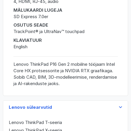
4, HDMI, RJ-45, audio
MÄLUKAARDI LUGEJA
SD Express 7.0er
OSUTUS SEADE
TrackPoint® ja UltraNav™ touchpad
KLAVIATUUR
English
Lenovo ThinkPad P16 Gen 2 mobiilne tööjaam Intel
Core HX protsessorite ja NVIDIA RTX graafikaga.
Sobib CAD, BIM, 3D-modelleerimise, renderdamise
ja AI-rakenduste jaoks.
Lenovo sülearvutid
Lenovo ThinkPad T-seeria
Lenovo ThinkPad X-seeria