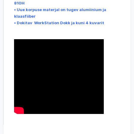
810H
•
Uue korpuse materjal on tugev alumiinium ja
klaasfiiber
• Dokitav
WorkStation Dokk
ja kuni 4 kuvarit