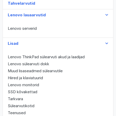
Tahvelarvutid
Lenovo lauaarvutid
Lenovo serverid
Lisad
Lenovo ThinkPad sülearvuti akud ja laadijad
Lenovo sülearvuti dokk
Muud lisaseadmed sülearvutile
Hiired ja klaviatuurid
Lenovo monitorid
SSD kõvakettad
Tarkvara
Sülearvutikotid
Teenused