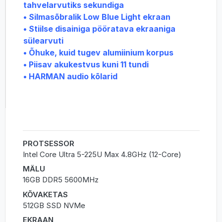
tahvelarvutiks sekundiga
• Silmasõbralik Low Blue Light ekraan
• Stiilse disainiga pööratava ekraaniga
sülearvuti
• Õhuke, kuid tugev alumiinium korpus
• Piisav akukestvus kuni 11 tundi
• HARMAN audio kõlarid
PROTSESSOR
Intel Core Ultra 5-225U Max 4.8GHz (12-Core)
MÄLU
16GB DDR5 5600MHz
KÕVAKETAS
512GB SSD NVMe
EKRAAN