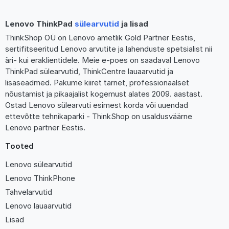
Lenovo ThinkPad
sülearvutid
ja lisad
ThinkShop OÜ on Lenovo ametlik Gold Partner Eestis,
sertifitseeritud Lenovo arvutite ja lahenduste spetsialist nii
äri- kui eraklientidele. Meie e-poes on saadaval Lenovo
ThinkPad sülearvutid, ThinkCentre lauaarvutid ja
lisaseadmed. Pakume kiiret tarnet, professionaalset
nõustamist ja pikaajalist kogemust alates 2009. aastast.
Ostad Lenovo sülearvuti esimest korda või uuendad
ettevõtte tehnikaparki - ThinkShop on usaldusväärne
Lenovo partner Eestis.
Tooted
Lenovo sülearvutid
Lenovo ThinkPhone
Tahvelarvutid
Lenovo lauaarvutid
Lisad