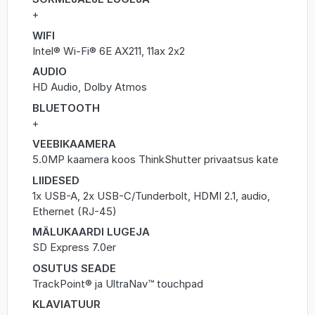
+
WIFI
Intel® Wi-Fi® 6E AX211, 11ax 2x2
AUDIO
HD Audio, Dolby Atmos
BLUETOOTH
+
VEEBIKAAMERA
5.0MP kaamera koos ThinkShutter privaatsus kate
LIIDESED
1x USB-A, 2x USB-C/Tunderbolt, HDMI 2.1, audio,
Ethernet (RJ-45)
MÄLUKAARDI LUGEJA
SD Express 7.0er
OSUTUS SEADE
TrackPoint® ja UltraNav™ touchpad
KLAVIATUUR