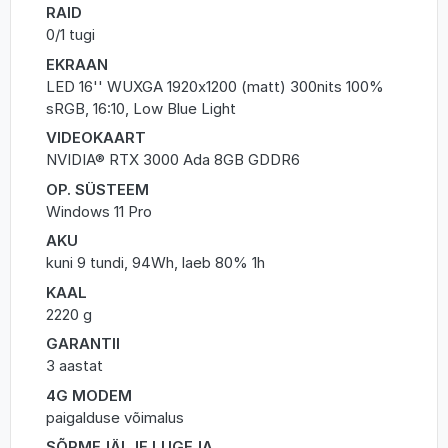
RAID
0/1 tugi
EKRAAN
LED 16'' WUXGA 1920x1200 (matt) 300nits 100%
sRGB, 16:10, Low Blue Light
VIDEOKAART
NVIDIA® RTX 3000 Ada 8GB GDDR6
OP. SÜSTEEM
Windows 11 Pro
AKU
kuni 9 tundi, 94Wh, laeb 80% 1h
KAAL
2220 g
GARANTII
3 aastat
4G MODEM
paigalduse võimalus
SÕRMEJÄLJE LUGEJA