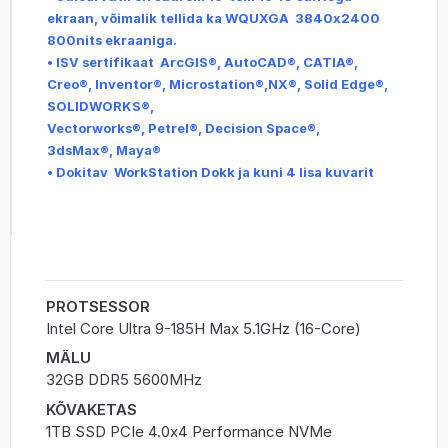
ekraan, võimalik tellida ka WQUXGA 3840x2400
800nits ekraaniga.
• ISV sertifikaat ArcGIS®, AutoCAD®, CATIA®,
Creo®, Inventor®, Microstation®,NX®, Solid Edge®,
SOLIDWORKS®,
Vectorworks®, Petrel®, Decision Space®,
3dsMax®, Maya®
• Dokitav
WorkStation Dokk
ja kuni 4 lisa kuvarit
PROTSESSOR
Intel Core Ultra 9-185H Max 5.1GHz (16-Core)
MÄLU
32GB DDR5 5600MHz
KÕVAKETAS
1TB SSD PCIe 4.0x4 Performance NVMe