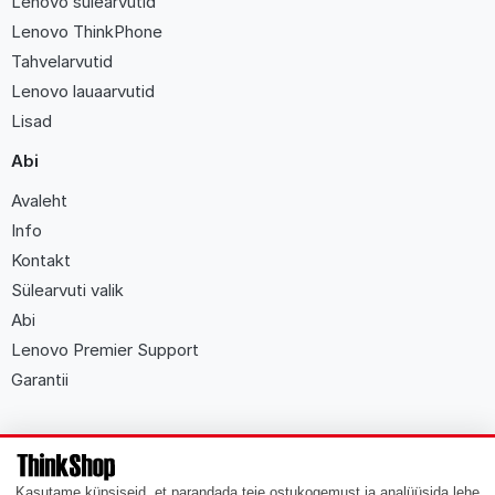
Lenovo sülearvutid
Lenovo ThinkPhone
Tahvelarvutid
Lenovo lauaarvutid
Lisad
Abi
Avaleht
Info
Kontakt
Sülearvuti valik
Abi
Lenovo Premier Support
Garantii
ThinkShop
.
ee
2009 - 2026 Kõik õigused kaitstud
Kasutame küpsiseid, et parandada teie ostukogemust ja analüüsida lehe