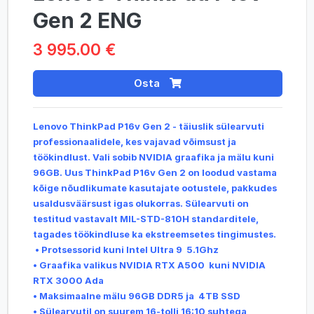
Gen 2 ENG
3 995.00 €
Osta
Lenovo ThinkPad P16v Gen 2 - täiuslik sülearvuti
professionaalidele, kes vajavad võimsust ja
töökindlust. Vali sobib NVIDIA graafika ja mälu kuni
96GB. Uus ThinkPad P16v Gen 2 on loodud vastama
kõige nõudlikumate kasutajate ootustele, pakkudes
usaldusväärsust igas olukorras. Sülearvuti on
testitud vastavalt MIL-STD-810H standarditele,
tagades töökindluse ka ekstreemsetes tingimustes.
• Protsessorid kuni Intel Ultra 9 5.1Ghz
• Graafika valikus NVIDIA RTX A500
kuni NVIDIA
RTX 3000 Ada
• Maksimaalne mälu 96GB DDR5 ja 4TB SSD
• Sülearvutil on suurem 16-tolli 16:10 suhtega