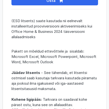
Osta
(ESD litsents) saate kasutada nii eelnevalt
installeeritud prooviversiooni aktiveerimiseks kui
Office Home & Business 2024 täisversiooni
allalaadmiseks
Pakett on mõeldud ettevõttele ja sisaldab:
Microsoft Excel, Microsoft Powerpoint, Microsoft
Word, Microsoft Outlook
Jäädav litsents
- See tähendab, et litsentsi
ostmisel saab kasutaja tarkvara kasutada piiramatu
aja jooksul ilma igakuiseid või iga-aastaseid
litsentsitasusid maksmata.
Kohene ligipääs:
Tarkvara on saadaval kohe
pärast ostu, kuna see on allalaaditav.