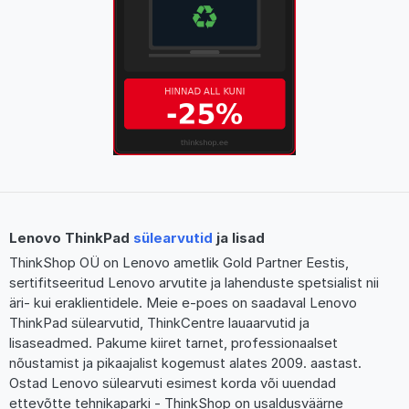
Lenovo ThinkPad
sülearvutid
ja lisad
ThinkShop OÜ on Lenovo ametlik Gold Partner Eestis,
sertifitseeritud Lenovo arvutite ja lahenduste spetsialist nii
äri- kui eraklientidele. Meie e-poes on saadaval Lenovo
ThinkPad sülearvutid, ThinkCentre lauaarvutid ja
lisaseadmed. Pakume kiiret tarnet, professionaalset
nõustamist ja pikaajalist kogemust alates 2009. aastast.
Ostad Lenovo sülearvuti esimest korda või uuendad
ettevõtte tehnikaparki - ThinkShop on usaldusväärne