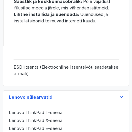
Säästlik ja keskkonnasõbralik:
Pole vajadust
füüsilise meedia järele, mis vähendab jäätmeid.
Lihtne installida ja uuendada:
Uuendused ja
installatsioonid toimuvad interneti kaudu.
ESD litsents (Elektrooniline litsentsivõti saadetakse
e-maili)
Lenovo sülearvutid
Lenovo ThinkPad T-seeria
Lenovo ThinkPad X-seeria
Lenovo ThinkPad E-seeria