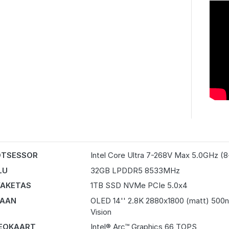
OTSESSOR
Intel Core Ultra 7-268V Max 5.0GHz (8
LU
32GB LPDDR5 8533MHz
AKETAS
1TB SSD NVMe PCIe 5.0x4
RAAN
OLED 14'' 2.8K 2880x1800 (matt) 500n
Vision
EOKAART
Intel® Arc™ Graphics 66 TOPS