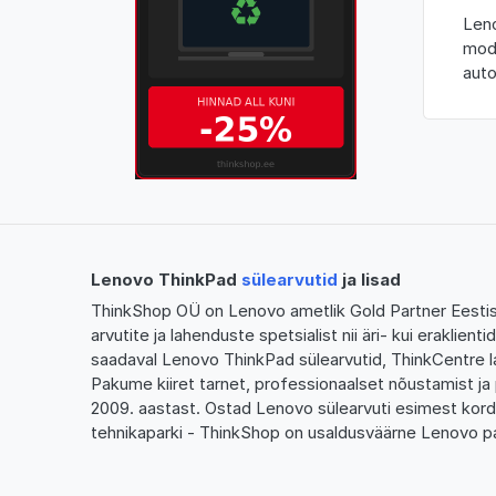
Leno
mode
auto
Lenovo ThinkPad
sülearvutid
ja lisad
ThinkShop OÜ on Lenovo ametlik Gold Partner Eestis,
arvutite ja lahenduste spetsialist nii äri- kui eraklien
saadaval Lenovo ThinkPad sülearvutid, ThinkCentre l
Pakume kiiret tarnet, professionaalset nõustamist ja 
2009. aastast. Ostad Lenovo sülearvuti esimest kor
tehnikaparki - ThinkShop on usaldusväärne Lenovo pa