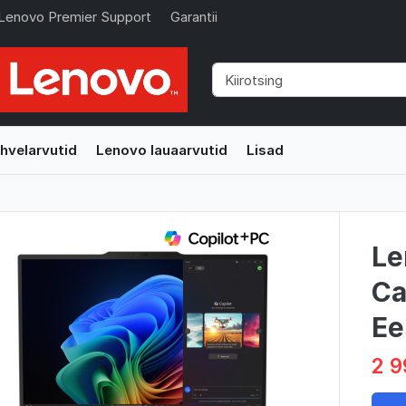
Lenovo Premier Support
Garantii
hvelarvutid
Lenovo lauaarvutid
Lisad
Le
Ca
Ee
2 9