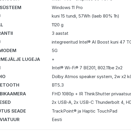
 SÜSTEEM
Windows 11 Pro
U
kuni 15 tundi, 57Wh (laeb 80% 1h)
AL
1120 g
ANTII
3 aastat
U
integreeritud Intel® AI Boost kuni 47 
 MODEM
5G
MEJÄLJE LUGEJA
+
I
Intel® Wi-Fi® 7 BE201, 802.11be 2x2
IO
Dolby Atmos speaker system, 2w x2 kõ
UETOOTH
BT5.3
BIKAAMERA
FHD 1080p + IR ThinkShutter privaatsu
DESED
2x USB-A, 2x USB-C Thunderbolt 4, HD
TUS SEADE
TrackPoint® ja Haptic TouchPad
VIATUUR
Eesti