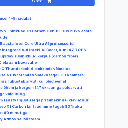
Osta
misel 4-5 nädalat
ovo ThinkPad X1 Carbon Gen 13 Uus 2025 aasta
udel
5 aasta Intel Core Ultra AI protsessorid
: integreeritud Intel® AI Boost, kuni 47 TOPS
tupidav süsinikkiud korpus (carbon fiber)
10 ekraani kuvasuhe
-C Thunderbolt 4 dokkimis võimalus
utaja tuvastamis võimekusega FHD kaamera
lus, lukustab arvuti kui oled eemal
ge õhem ja kergem 14" ekraaniga sülearvuti
ga vaid 996g
im taustvalgustusega pritsmekindel klaviatuur
ovo X1 Carbon kiirlaadimine tagab 80% aku
st 60 minutiga
by Atmos helisüsteem