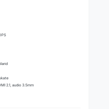
TOPS
larid
skate
MI 2.1, audio 3.5mm