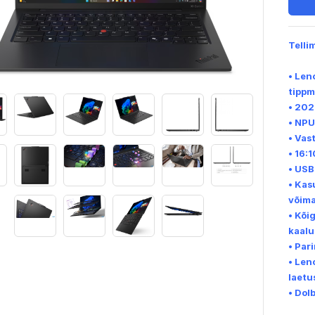
Telli
• Len
tippm
• 202
• NPU
• Vas
• 16:
• USB
• Kas
võima
• Kõi
kaalu
• Par
• Len
laetu
• Dol