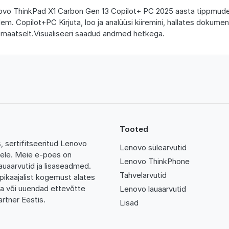
vo ThinkPad X1 Carbon Gen 13 Copilot+ PC 2025 aasta tippmudel
m. Copilot+PC Kirjuta, loo ja analüüsi kiiremini, hallates dokumen
maatselt.Visualiseeri saadud andmed hetkega.
Tooted
 sertifitseeritud Lenovo
Lenovo sülearvutid
tidele. Meie e-poes on
Lenovo ThinkPhone
auaarvutid ja lisaseadmed.
Tahvelarvutid
pikaajalist kogemust alates
da või uuendad ettevõtte
Lenovo lauaarvutid
rtner Eestis.
Lisad