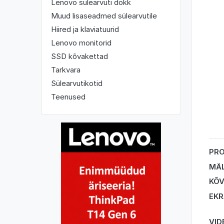
Lenovo sülearvuti dokk
Muud lisaseadmed sülearvutile
Hiired ja klaviatuurid
Lenovo monitorid
SSD kõvakettad
Tarkvara
Sülearvutikotid
Teenused
PR
MÄ
KÕV
EK
VID