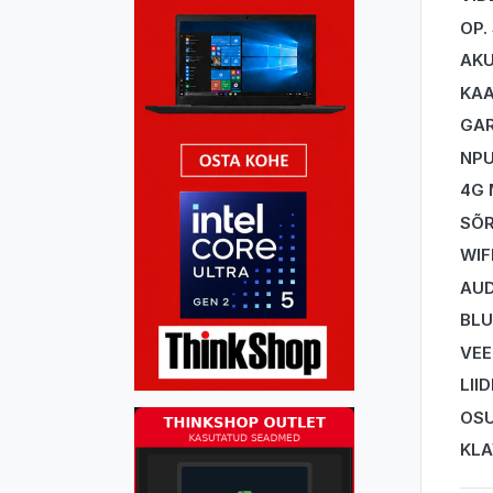
OP.
AK
KA
GAR
NP
4G
SÕR
WIF
AUD
BL
VEE
LII
OSU
KLA