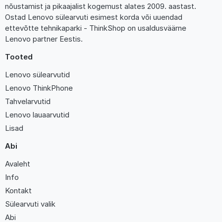
nõustamist ja pikaajalist kogemust alates 2009. aastast.
Ostad Lenovo sülearvuti esimest korda või uuendad
ettevõtte tehnikaparki - ThinkShop on usaldusväärne
Lenovo partner Eestis.
Tooted
Lenovo sülearvutid
Lenovo ThinkPhone
Tahvelarvutid
Lenovo lauaarvutid
Lisad
Abi
Avaleht
Info
Kontakt
Sülearvuti valik
Abi