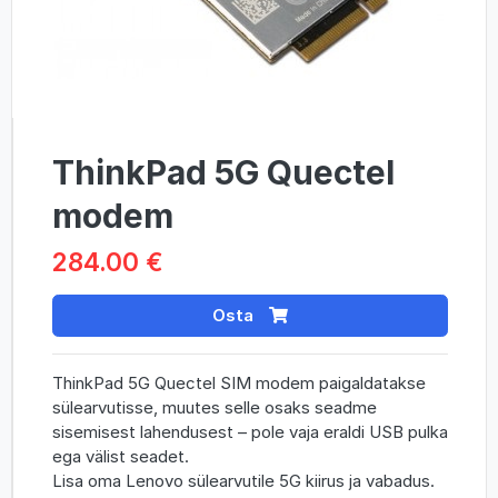
ThinkPad 5G Quectel
modem
284.00 €
Osta
ThinkPad 5G Quectel SIM modem paigaldatakse
sülearvutisse, muutes selle osaks seadme
sisemisest lahendusest – pole vaja eraldi USB pulka
ega välist seadet.
Lisa oma Lenovo sülearvutile 5G kiirus ja vabadus.