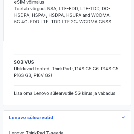
eSIM võimalus
Toetab võrgud: NSA, LTE-FDD, LTE-TDD, DC-
HSDPA, HSPA+, HSDPA, HSUPA and WCDMA.
5G 4G: FDD LTE, TDD LTE 3G: WCDMA GNSS
SOBIVUS
Ühilduvad tooted: ThinkPad (T14S G5 G6, P14S G5,
P16S G3, P16V G2)
Lisa oma Lenovo sülearvutile 5G kiirus ja vabadus
Lenovo sülearvutid
Lenovo ThinkPad T-seeria