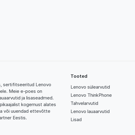
Tooted
 sertifitseeritud Lenovo
Lenovo sülearvutid
tidele. Meie e-poes on
Lenovo ThinkPhone
auaarvutid ja lisaseadmed.
Tahvelarvutid
pikaajalist kogemust alates
da või uuendad ettevõtte
Lenovo lauaarvutid
rtner Eestis.
Lisad