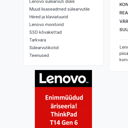
Lenovo sülearvuti dokk
KO
Muud lisaseadmed sülearvutile
REA
Hiired ja klaviatuurid
VÄ
Lenovo monitorid
SU
SSD kõvakettad
Tarkvara
Leno
Sülearvutikotid
piis
Teenused
korr