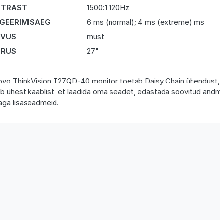
NTRAST
1500:1 120Hz
GEERIMISAEG
6 ms (normal); 4 ms (extreme) ms
RVUS
must
URUS
27"
vo ThinkVision T27QD-40 monitor toetab Daisy Chain ühendust, li
ab ühest kaablist, et laadida oma seadet, edastada soovitud and
aga lisaseadmeid.