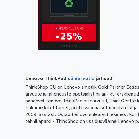
Lenovo ThinkPad
sülearvutid
ja lisad
ThinkShop OÜ on Lenovo ametlik Gold Partner Eestis,
arvutite ja lahenduste spetsialist nii äri- kui eraklien
saadaval Lenovo ThinkPad sülearvutid, ThinkCentre l
Pakume kiiret tarnet, professionaalset nõustamist ja 
2009. aastast. Ostad Lenovo sülearvuti esimest kor
tehnikaparki - ThinkShop on usaldusväärne Lenovo pa