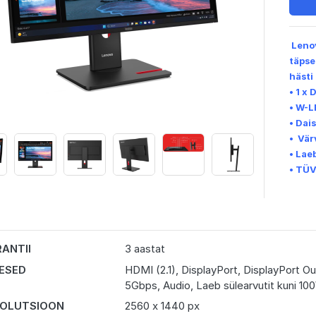
Leno
täpse
hästi
• 1 x
• W-L
• Dai
• Vär
• Lae
• TÜV
ANTII
3 aastat
DESED
HDMI (2.1), DisplayPort, DisplayPort 
5Gbps, Audio, Laeb sülearvutit kuni 10
OLUTSIOON
2560 x 1440 px