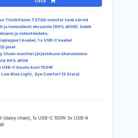
Osta
vo ThinkVision T27QD monitor toob värvid
lt ja loomulikult ekraanile (99% sRGB). Sobib
 disaini ja videotöödeks.
 Displayport kaabel, 1 x USB-C kaabel
ED pixel
sy Chain monitori järjestikune ühendamine
vid 99% sRGB
b USB-C kaudu kuni 100W
 Low Blue Light, Eye Comfort (5 Stars)
Out (daisy chain), 1x USB-C 100W 3x USB-A
0W