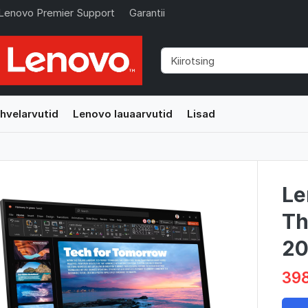
Lenovo Premier Support
Garantii
hvelarvutid
Lenovo lauaarvutid
Lisad
Le
Th
20
398