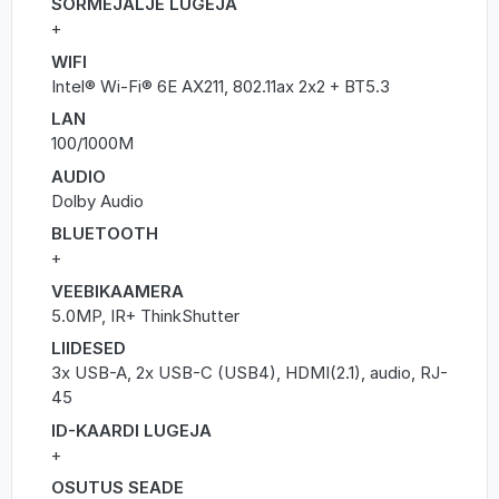
SÕRMEJÄLJE LUGEJA
+
WIFI
Intel® Wi-Fi® 6E AX211, 802.11ax 2x2 + BT5.3
LAN
100/1000M
AUDIO
Dolby Audio
BLUETOOTH
+
VEEBIKAAMERA
5.0MP, IR+ ThinkShutter
LIIDESED
3x USB-A, 2x USB-C (USB4), HDMI(2.1), audio, RJ-
45
ID-KAARDI LUGEJA
+
OSUTUS SEADE