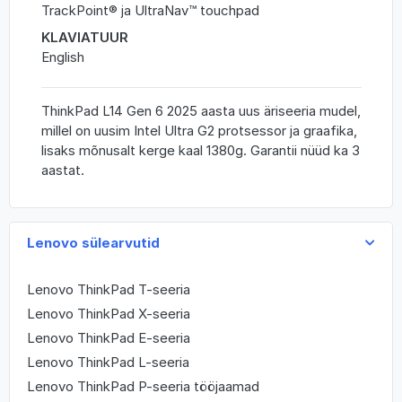
TrackPoint® ja UltraNav™ touchpad
KLAVIATUUR
English
ThinkPad L14 Gen 6 2025 aasta uus äriseeria mudel,
millel on uusim Intel Ultra G2 protsessor ja graafika,
lisaks mõnusalt kerge kaal 1380g. Garantii nüüd ka 3
aastat.
Lenovo sülearvutid
Lenovo ThinkPad T-seeria
Lenovo ThinkPad X-seeria
Lenovo ThinkPad E-seeria
Lenovo ThinkPad L-seeria
Lenovo ThinkPad P-seeria tööjaamad