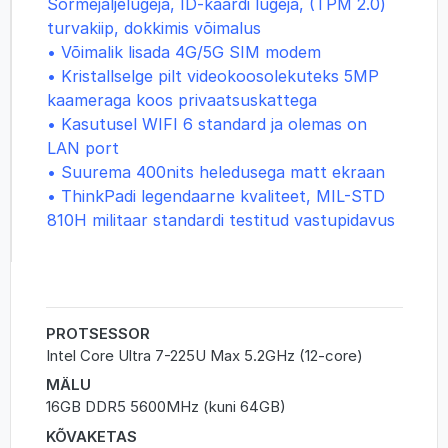
Sõrmejäljelugeja, ID-kaardi lugeja, (TPM 2.0)
turvakiip, dokkimis võimalus
• Võimalik lisada 4G/5G SIM modem
• Kristallselge pilt videokoosolekuteks 5MP
kaameraga koos privaatsuskattega
• Kasutusel WIFI 6 standard ja olemas on
LAN port
• Suurema 400nits heledusega matt ekraan
• ThinkPadi legendaarne kvaliteet, MIL-STD
810H militaar standardi testitud vastupidavus
PROTSESSOR
Intel Core Ultra 7-225U Max 5.2GHz (12-core)
MÄLU
16GB DDR5 5600MHz (kuni 64GB)
KÕVAKETAS