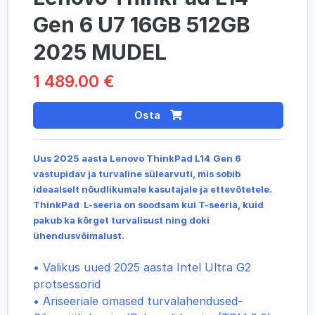
Gen 6 U7 16GB 512GB
2025 MUDEL
1 489.00 €
Osta
Uus 2025 aasta Lenovo ThinkPad L14 Gen 6
vastupidav ja turvaline sülearvuti, mis sobib
ideaalselt nõudlikumale kasutajale ja ettevõtetele.
ThinkPad L-seeria on soodsam kui T-seeria, kuid
pakub ka kõrget turvalisust ning doki
ühendusvõimalust.
• Valikus uued 2025 aasta Intel Ultra G2
protsessorid
• Äriseeriale omased turvalahendused-