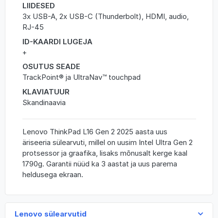
LIIDESED
3x USB-A, 2x USB-C (Thunderbolt), HDMI, audio,
RJ-45
ID-KAARDI LUGEJA
+
OSUTUS SEADE
TrackPoint® ja UltraNav™ touchpad
KLAVIATUUR
Skandinaavia
Lenovo ThinkPad L16 Gen 2 2025 aasta uus
äriseeria sülearvuti, millel on uusim Intel Ultra Gen 2
protsessor ja graafika, lisaks mõnusalt kerge kaal
1790g. Garantii nüüd ka 3 aastat ja uus parema
heldusega ekraan.
Lenovo sülearvutid