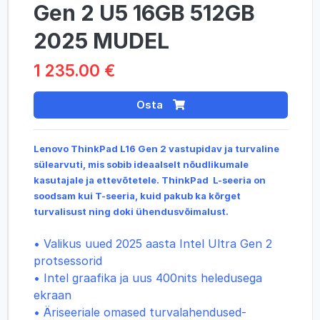
Gen 2 U5 16GB 512GB
2025 MUDEL
1 235.00 €
Osta
Lenovo ThinkPad L16 Gen 2 vastupidav ja turvaline
sülearvuti, mis sobib ideaalselt nõudlikumale
kasutajale ja ettevõtetele. ThinkPad L-seeria on
soodsam kui T-seeria, kuid pakub ka kõrget
turvalisust ning doki ühendusvõimalust.
• Valikus uued 2025 aasta Intel Ultra Gen 2
protsessorid
•
Intel graafika ja uus 400nits heledusega
ekraan
• Äriseeriale omased turvalahendused-