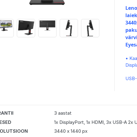
Leno
laie
3440
paku
värv
Eyes
• Kaa
Displ
USB-
ANTII
3 aastat
DESED
1x DisplayPort, 1x HDMI, 3x USB-A 2x
OLUTSIOON
3440 x 1440 px