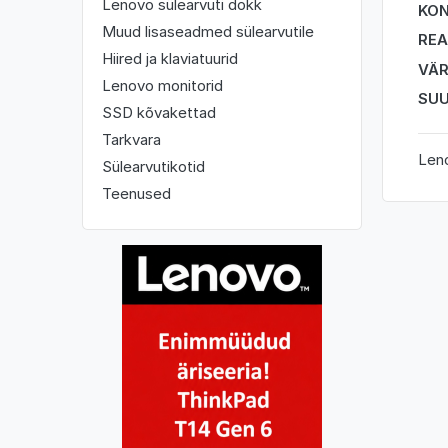
Lenovo sülearvuti dokk
KO
Muud lisaseadmed sülearvutile
REA
Hiired ja klaviatuurid
VÄ
Lenovo monitorid
SU
SSD kõvakettad
Tarkvara
Leno
Sülearvutikotid
Teenused