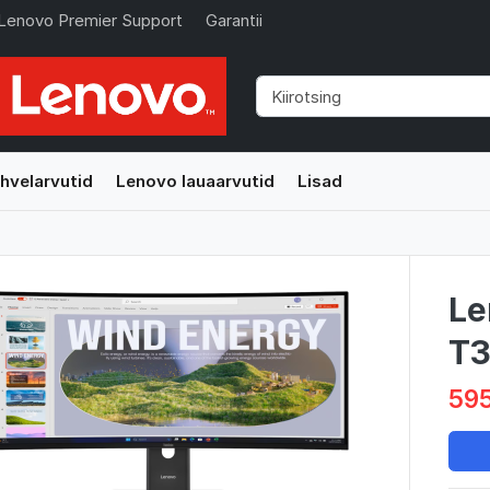
Lenovo Premier Support
Garantii
hvelarvutid
Lenovo lauaarvutid
Lisad
Le
T3
595