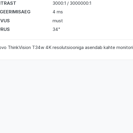
NTRAST
3000:1 / 3000000:1
GEERIMISAEG
4 ms
RVUS
must
URUS
34"
vo ThinkVision T34w 4K resolutsiooniga asendab kahte monitori