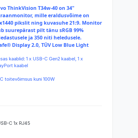
vo ThinkVision T34w-40 on 34"
kraanmonitor, mille eraldusvõime on
x1440 pikslit ning kuvasuhe 21:9. Monitor
b suurepärast pilt tänu sRGB 99%
iedastusele ja 350 niti heledusele.
afe® Display 2.0, TÜV Low Blue Light
sas kaablid: 1 x USB-C Gen2 kaabel, 1 x
ayPort kaabel
C toitevõimsus kuni 100W
 USB-C 1x RJ45