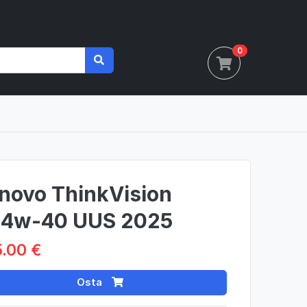
0
novo ThinkVision
4w-40 UUS 2025
.00 €
Osta