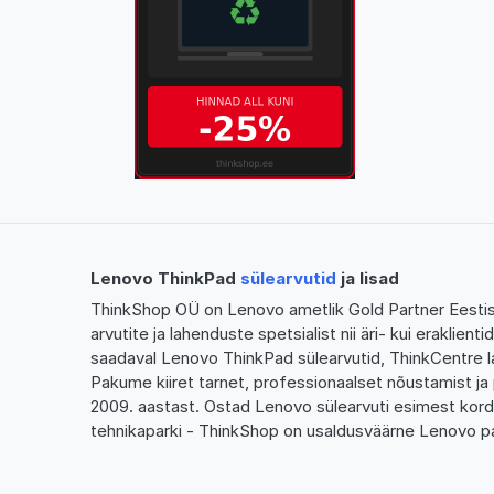
Lenovo ThinkPad
sülearvutid
ja lisad
ThinkShop OÜ on Lenovo ametlik Gold Partner Eestis,
arvutite ja lahenduste spetsialist nii äri- kui eraklien
saadaval Lenovo ThinkPad sülearvutid, ThinkCentre l
Pakume kiiret tarnet, professionaalset nõustamist ja 
2009. aastast. Ostad Lenovo sülearvuti esimest kor
tehnikaparki - ThinkShop on usaldusväärne Lenovo pa