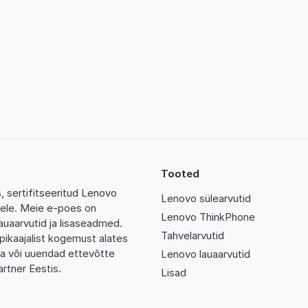
Tooted
 sertifitseeritud Lenovo
Lenovo sülearvutid
tidele. Meie e-poes on
Lenovo ThinkPhone
auaarvutid ja lisaseadmed.
Tahvelarvutid
pikaajalist kogemust alates
da või uuendad ettevõtte
Lenovo lauaarvutid
rtner Eestis.
Lisad