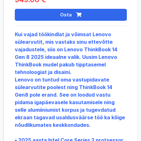
Osta
Kui vajad töökindlat ja võimsat Lenovo
sülearvutit, mis vastaks sinu ettevõtte
vajadustele, siis on Lenovo ThinkBook 14
Gen 8 2025 ideaalne valik. Uusim Lenovo
ThinkBook mudel pakub tipptasemel
tehnoloogiat ja disaini.
Lenovo on tuntud oma vastupidavate
sülearvutite poolest ning ThinkBook 14
Gen8 pole erand. See on loodud vastu
pidama igapäevasele kasutamisele ning
selle alumiiniumist korpus ja tugevdatud
ekraan tagavad usaldusväärse töö ka kõige
nõudlikumates keskkondades.
• 2025 aasta Intel Core Series 2 protsessor