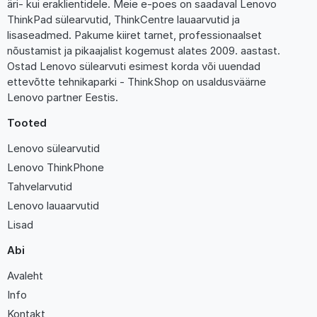
äri- kui eraklientidele. Meie e-poes on saadaval Lenovo
ThinkPad sülearvutid, ThinkCentre lauaarvutid ja
lisaseadmed. Pakume kiiret tarnet, professionaalset
nõustamist ja pikaajalist kogemust alates 2009. aastast.
Ostad Lenovo sülearvuti esimest korda või uuendad
ettevõtte tehnikaparki - ThinkShop on usaldusväärne
Lenovo partner Eestis.
Tooted
Lenovo sülearvutid
Lenovo ThinkPhone
Tahvelarvutid
Lenovo lauaarvutid
Lisad
Abi
Avaleht
Info
Kontakt