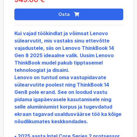
Osta
Kui vajad töökindlat ja võimsat Lenovo
sülearvutit, mis vastaks sinu ettevõtte
vajadustele, siis on Lenovo ThinkBook 14
Gen 8 2025 ideaalne valik. Uusim Lenovo
ThinkBook mudel pakub tipptasemel
tehnoloogiat ja disaini.
Lenovo on tuntud oma vastupidavate
sülearvutite poolest ning ThinkBook 14
Gen8 pole erand. See on loodud vastu
pidama igapäevasele kasutamisele ning
selle alumiiniumist korpus ja tugevdatud
ekraan tagavad usaldusväärse töö ka kõige
nõudlikumates keskkondades.
• 2025 aasta Intel Core Series 2 protsessor