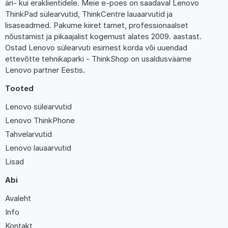
äri- kui eraklientidele. Meie e-poes on saadaval Lenovo
ThinkPad sülearvutid, ThinkCentre lauaarvutid ja
lisaseadmed. Pakume kiiret tarnet, professionaalset
nõustamist ja pikaajalist kogemust alates 2009. aastast.
Ostad Lenovo sülearvuti esimest korda või uuendad
ettevõtte tehnikaparki - ThinkShop on usaldusväärne
Lenovo partner Eestis.
Tooted
Lenovo sülearvutid
Lenovo ThinkPhone
Tahvelarvutid
Lenovo lauaarvutid
Lisad
Abi
Avaleht
Info
Kontakt