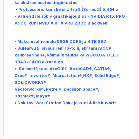
ka ekstreemsetes tingimustes.
• Protsessorid kuni Intel Ultra 9 (Series 2) 5.4Ghz
• Vali endale sobiv graafikajõudlus - NVIDIA RTX PRO
A500 kuni NVIDIA RTX PRO 2000 Blackwell
• Maksimaalne mälu 96GB DDR5 ja 4TB SSD
• Sülearvutil on suurem 16-tolli, ekraani AICCP
kalibreerimine, võimalik tellida ka WQUXGA OLED
3840x2400 ekraaniga.
• ISV sertifikaat ArcGIS®, AutoCAD®, CATIA®,
Creo®, Inventor®, Microstation®,NX®, Solid Edge®,
SOLIDWORKS®,
Vectorworks®, Petrel®, Decision Space®,
3dsMax®, Maya®
• Dokitav
WorkStation Dokk
ja kuni 4 lisa kuvarit