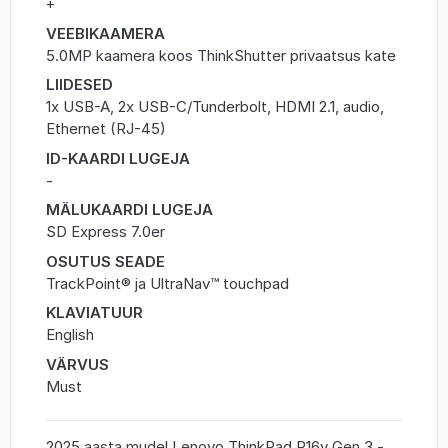
+
VEEBIKAAMERA
5.0MP kaamera koos ThinkShutter privaatsus kate
LIIDESED
1x USB-A, 2x USB-C/Tunderbolt, HDMI 2.1, audio,
Ethernet (RJ-45)
ID-KAARDI LUGEJA
-
MÄLUKAARDI LUGEJA
SD Express 7.0er
OSUTUS SEADE
TrackPoint® ja UltraNav™ touchpad
KLAVIATUUR
English
VÄRVUS
Must
2025 aasta mudel Lenovo ThinkPad P16v Gen 3 -