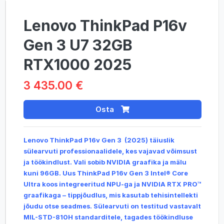
Lenovo ThinkPad P16v
Gen 3 U7 32GB
RTX1000 2025
3 435.00 €
Osta
Lenovo ThinkPad P16v Gen 3 (2025) täiuslik
sülearvuti professionaalidele, kes vajavad võimsust
ja töökindlust. Vali sobib NVIDIA graafika ja mälu
kuni 96GB. Uus ThinkPad P16v Gen 3 Intel® Core
Ultra koos integreeritud NPU-ga ja NVIDIA RTX PRO™
graafikaga – tippjõudlus, mis kasutab tehisintellekti
jõudu otse seadmes. Sülearvuti on testitud vastavalt
MIL-STD-810H standarditele, tagades töökindluse