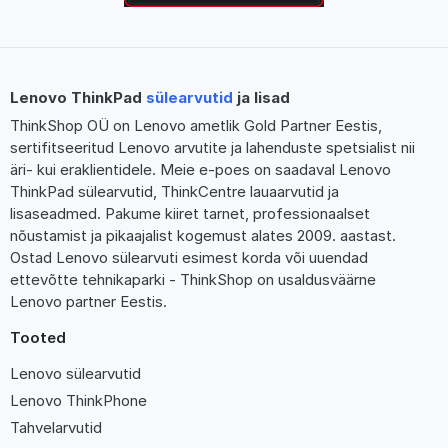
Lenovo ThinkPad
sülearvutid
ja lisad
ThinkShop OÜ on Lenovo ametlik Gold Partner Eestis,
sertifitseeritud Lenovo arvutite ja lahenduste spetsialist nii
äri- kui eraklientidele. Meie e-poes on saadaval Lenovo
ThinkPad sülearvutid, ThinkCentre lauaarvutid ja
lisaseadmed. Pakume kiiret tarnet, professionaalset
nõustamist ja pikaajalist kogemust alates 2009. aastast.
Ostad Lenovo sülearvuti esimest korda või uuendad
ettevõtte tehnikaparki - ThinkShop on usaldusväärne
Lenovo partner Eestis.
Tooted
Lenovo sülearvutid
Lenovo ThinkPhone
Tahvelarvutid