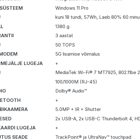
 SÜSTEEM
Windows 11 Pro
U
kuni 18 tundi, 57Wh, Laeb 80% 60 minu
AL
1380 g
ANTII
3 aastat
U
50 TOPS
 MODEM
5G lisamise võimalus
MEJÄLJE LUGEJA
+
I
MediaTek Wi-Fi® 7 MT7925, 802.11be 2
N
100/1000M (RJ-45)
IO
Dolby® Audio™
UETOOTH
+
BIKAAMERA
5.0MP + IR + Shutter
DESED
2x USB-A, 2x USB-C Thunderbolt 4, HD
KAARDI LUGEJA
+
TUS SEADE
TrackPoint® ja UltraNav™ touchpad