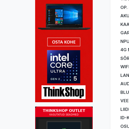
OP.
AK
KA
GAR
NP
4G
SÕR
WIF
LA
AUD
BL
VEE
LII
ID-
OSU