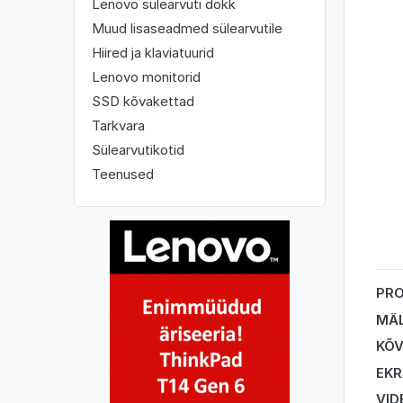
Lenovo sülearvuti dokk
Muud lisaseadmed sülearvutile
Hiired ja klaviatuurid
Lenovo monitorid
SSD kõvakettad
Tarkvara
Sülearvutikotid
Teenused
PR
MÄ
KÕV
EK
VID