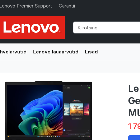
Lenovo Premier Support
Garantii
hvelarvutid
Lenovo lauaarvutid
Lisad
Le
Ge
M
1 7