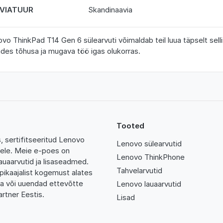
VIATUUR
Skandinaavia
vo ThinkPad T14 Gen 6 sülearvuti võimaldab teil luua täpselt sell
des tõhusa ja mugava töö igas olukorras.
Tooted
 sertifitseeritud Lenovo
Lenovo sülearvutid
tidele. Meie e-poes on
Lenovo ThinkPhone
auaarvutid ja lisaseadmed.
Tahvelarvutid
pikaajalist kogemust alates
da või uuendad ettevõtte
Lenovo lauaarvutid
rtner Eestis.
Lisad