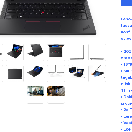
Lenov
tööva
konfi
ettev
•
202
5600M
• 16:
•
MIL-
tagab
niisk
Think
•
Doki
prots
• 2x 
• Len
• Vas
• Loe 