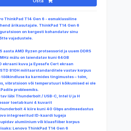
Osta
o ThinkPad T14 Gen 6 - esmaklassiline
hend ärikasutajale. ThinkPad T14 Gen 6
guratsioon on kergesti kohandatav sinu
õtte vajadustele.
5 aasta
AMD Ryzen
protsessorid ja uuem DDR5
Hz mälu on laiendatav kuni 64GB
10 ekraani kuva ja Eyesafe Cert ekraan
STD 810H militaarstandarditele vastav korpus
 töökindluse ka karmides tingimustes – tolm,
us, vibratsioon või temperatuuri kõikumised ei ole
Padile probleemiks.
tav läbi
Thunderbolt / USB-C, Intel U ja H
essor toetab kuni 4 kuvarit
Thunderbolt 4 kiire kuni 40 Gbps andmeedastus
ovo integreeritud ID-kaardi lugeja
tupidav alumiinium või klaasfiiber korpus
lisaks:
Lenovo ThinkPad T14
Gen 6