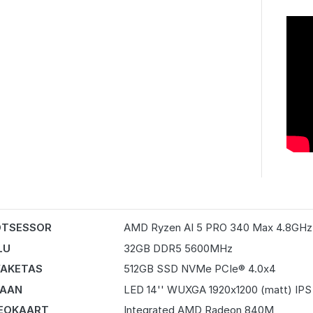
OTSESSOR
AMD Ryzen AI 5 PRO 340 Max 4.8GHz
LU
32GB DDR5 5600MHz
AKETAS
512GB SSD NVMe PCIe® 4.0x4
RAAN
LED 14'' WUXGA 1920x1200 (matt) IPS
EOKAART
Integrated AMD Radeon 840M