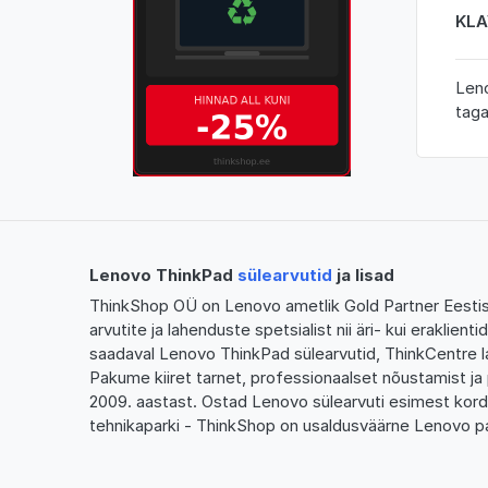
KLA
Leno
taga
Lenovo ThinkPad
sülearvutid
ja lisad
ThinkShop OÜ on Lenovo ametlik Gold Partner Eestis,
arvutite ja lahenduste spetsialist nii äri- kui eraklien
saadaval Lenovo ThinkPad sülearvutid, ThinkCentre l
Pakume kiiret tarnet, professionaalset nõustamist ja 
2009. aastast. Ostad Lenovo sülearvuti esimest kor
tehnikaparki - ThinkShop on usaldusväärne Lenovo pa