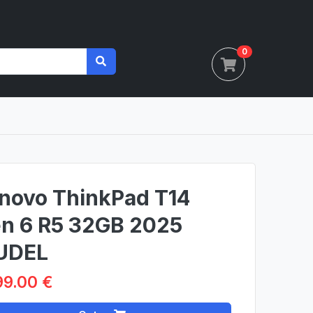
0
novo ThinkPad T14
n 6 R5 32GB 2025
UDEL
99.00 €