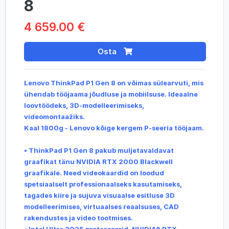
8
4 659.00 €
Osta
Lenovo ThinkPad P1 Gen 8 on võimas sülearvuti, mis
ühendab tööjaama jõudluse ja mobiilsuse. Ideaalne
loovtöödeks, 3D-modelleerimiseks,
videomontaažiks.
Kaal 1800g - Lenovo kõige kergem P-seeria tööjaam.
•
ThinkPad P1 Gen 8 pakub muljetavaldavat
graafikat tänu NVIDIA RTX 2000 Blackwell
graafikale. Need videokaardid on loodud
spetsiaalselt professionaalseks kasutamiseks,
tagades kiire ja sujuva visuaalse esitluse 3D
modelleerimises, virtuaalses reaalsuses, CAD
rakendustes ja video tootmises.
• Intel Ultra 2025 protsessorid, NVIDIA® RTX