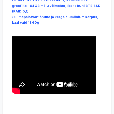
graafika - 64GB mälu võimalus, lisaks kuni 8TB SSD
(RAID 0,1)
• Silmapaistvalt õhuke ja kerge alumiinium korpus,
kaal vaid 1840g