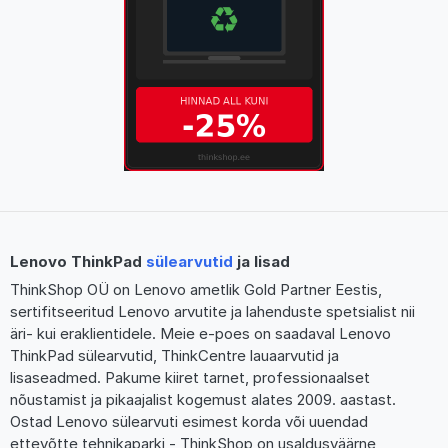
Lenovo ThinkPad
sülearvutid
ja lisad
ThinkShop OÜ on Lenovo ametlik Gold Partner Eestis,
sertifitseeritud Lenovo arvutite ja lahenduste spetsialist nii
äri- kui eraklientidele. Meie e-poes on saadaval Lenovo
ThinkPad sülearvutid, ThinkCentre lauaarvutid ja
lisaseadmed. Pakume kiiret tarnet, professionaalset
nõustamist ja pikaajalist kogemust alates 2009. aastast.
Ostad Lenovo sülearvuti esimest korda või uuendad
ettevõtte tehnikaparki - ThinkShop on usaldusväärne