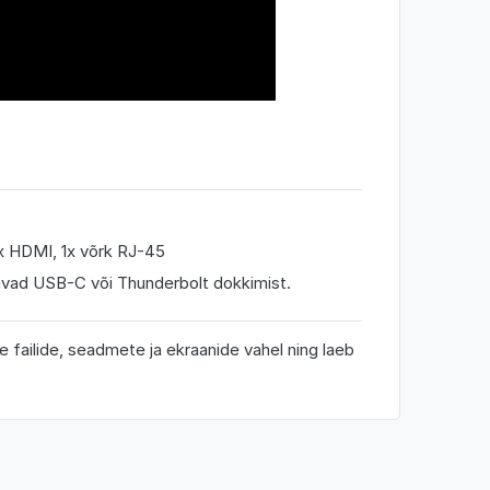
x HDMI, 1x võrk RJ-45
avad USB-C või Thunderbolt dokkimist.
 failide, seadmete ja ekraanide vahel ning laeb