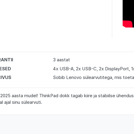
ANTII
3 aastat
DESED
4x USB-A, 2x USB-C, 2x DisplayPort, 1
IVUS
Sobib Lenovo sülearvutitega, mis toet
2025 aasta mudel! ThinkPad dokk tagab kiire ja stabiilse ühenduse
l ajal sinu sülearvuti.