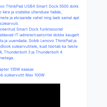
vo ThinkPad USB4 Smart Dock 5500
dokk
 kiire ja stabiilse ühenduse failide,
ete ja ekraanide vahel ning laeb samal ajal
sülearvuti.
greeritud Smart Dock funktsioonid
aldavad IT-administraatoritel dokke kaugelt
ata ja uuendada. Sobib Lenovo ThinkPad ja
kBook sülearvutitele, kuid töötab ka teiste
, Thunderbolt 3 ja Thunderbolt 4
metega.
apter 135W kaasas
eb sülearvutit Max 100W