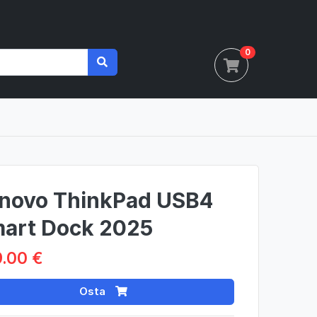
0
novo ThinkPad USB4
art Dock 2025
.00 €
Osta