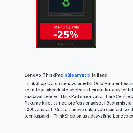
Lenovo ThinkPad
sülearvutid
ja lisad
ThinkShop OÜ on Lenovo ametlik Gold Partner Eestis,
arvutite ja lahenduste spetsialist nii äri- kui eraklien
saadaval Lenovo ThinkPad sülearvutid, ThinkCentre l
Pakume kiiret tarnet, professionaalset nõustamist ja 
2009. aastast. Ostad Lenovo sülearvuti esimest kor
tehnikaparki - ThinkShop on usaldusväärne Lenovo pa