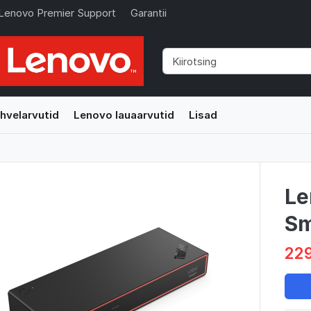
Lenovo Premier Support
Garantii
hvelarvutid
Lenovo lauaarvutid
Lisad
Le
Sm
229