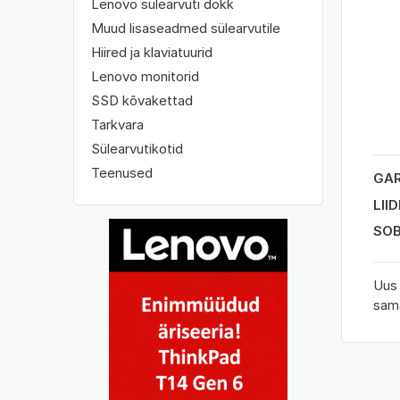
Lenovo sülearvuti dokk
Muud lisaseadmed sülearvutile
Hiired ja klaviatuurid
Lenovo monitorid
SSD kõvakettad
Tarkvara
Sülearvutikotid
Teenused
GAR
LII
SOB
Uus 
sama