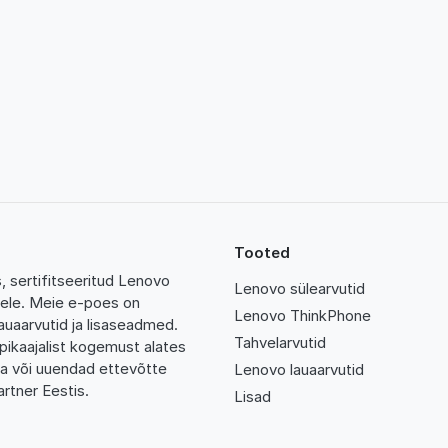
Tooted
 sertifitseeritud Lenovo
Lenovo sülearvutid
tidele. Meie e-poes on
Lenovo ThinkPhone
auaarvutid ja lisaseadmed.
Tahvelarvutid
pikaajalist kogemust alates
da või uuendad ettevõtte
Lenovo lauaarvutid
rtner Eestis.
Lisad