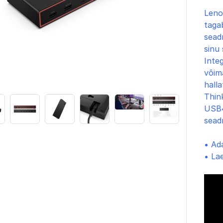
Leno
tagab
seadm
sinu 
Inte
võim
hall
Thin
USB4
sead
• Ad
• La