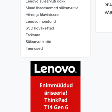
Lenovo sülearvuti dokk
REA
Muud lisaseadmed sülearvutile
VÄ
Hiired ja klaviatuurid
Lenovo monitorid
SSD kõvakettad
Tarkvara
Sülearvutikotid
Teenused