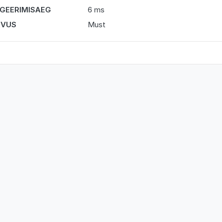
GEERIMISAEG
6 ms
RVUS
Must