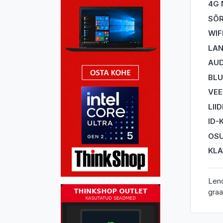
4G
SÕR
WIF
LA
AUD
BL
VEE
LII
ID-
OSU
KLA
Leno
graa