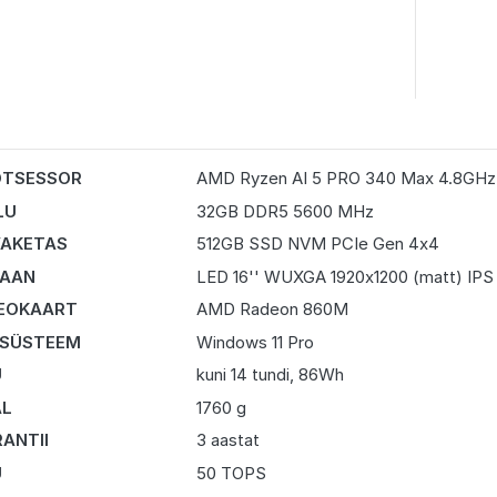
OTSESSOR
AMD Ryzen AI 5 PRO 340 Max 4.8GHz
LU
32GB DDR5 5600 MHz
AKETAS
512GB SSD NVM PCIe Gen 4x4
RAAN
LED 16'' WUXGA 1920x1200 (matt) IPS
EOKAART
AMD Radeon 860M
 SÜSTEEM
Windows 11 Pro
U
kuni 14 tundi, 86Wh
AL
1760 g
ANTII
3 aastat
U
50 TOPS