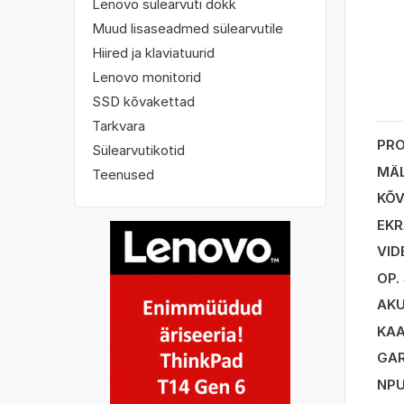
Lenovo sülearvuti dokk
Muud lisaseadmed sülearvutile
Hiired ja klaviatuurid
Lenovo monitorid
SSD kõvakettad
Tarkvara
PR
Sülearvutikotid
MÄ
Teenused
KÕV
EK
VID
OP.
AK
KA
GAR
NP