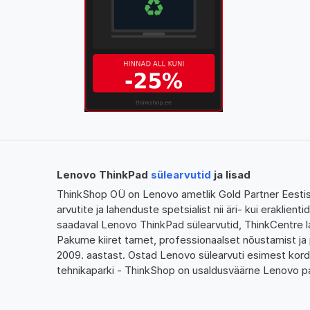
Lenovo ThinkPad
sülearvutid
ja lisad
ThinkShop OÜ on Lenovo ametlik Gold Partner Eestis,
arvutite ja lahenduste spetsialist nii äri- kui eraklien
saadaval Lenovo ThinkPad sülearvutid, ThinkCentre l
Pakume kiiret tarnet, professionaalset nõustamist ja 
2009. aastast. Ostad Lenovo sülearvuti esimest kor
tehnikaparki - ThinkShop on usaldusväärne Lenovo pa