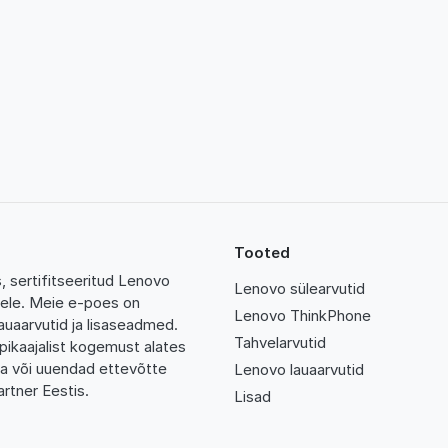
Tooted
 sertifitseeritud Lenovo
Lenovo sülearvutid
tidele. Meie e-poes on
Lenovo ThinkPhone
auaarvutid ja lisaseadmed.
Tahvelarvutid
pikaajalist kogemust alates
da või uuendad ettevõtte
Lenovo lauaarvutid
rtner Eestis.
Lisad