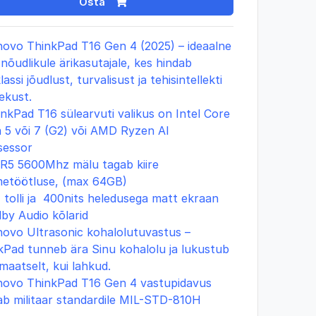
Osta
novo ThinkPad T16 Gen 4 (2025) – ideaalne
 nõudlikule ärikasutajale, kes hindab
lassi jõudlust, turvalisust ja tehisintellekti
ekust.
nkPad T16 sülearvuti valikus on Intel Core
a 5 või 7 (G2) või AMD Ryzen AI
sessor
DR5
5600Mhz
mälu tagab kiire
etöötluse, (max 64GB)
 tolli
ja 400nits heledusega matt
ekraan
lby Audio kõlarid
novo Ultrasonic kohalolutuvastus –
kPad tunneb ära Sinu kohalolu ja lukustub
maatselt, kui lahkud.
novo ThinkPad T16 Gen 4 vastupidavus
b militaar standardile
MIL-STD-810H