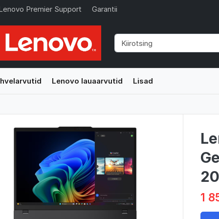
Lenovo Premier Support
Garantii
hvelarvutid
Lenovo lauaarvutid
Lisad
Le
Ge
20
1 8