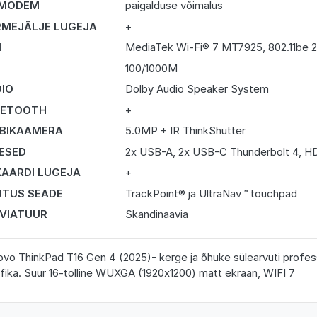
 MODEM
paigalduse võimalus
MEJÄLJE LUGEJA
+
I
MediaTek Wi-Fi® 7 MT7925, 802.11be 2
N
100/1000M
IO
Dolby Audio Speaker System
UETOOTH
+
BIKAAMERA
5.0MP + IR ThinkShutter
DESED
2x USB-A, 2x USB-C Thunderbolt 4, HD
KAARDI LUGEJA
+
TUS SEADE
TrackPoint® ja UltraNav™ touchpad
VIATUUR
Skandinaavia
vo ThinkPad T16 Gen 4 (2025)- kerge ja õhuke sülearvuti profe
fika. Suur 16-tolline WUXGA (1920x1200) matt ekraan, WIFI 7