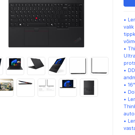
• Le
valik
tippk
võim
•
Thi
Ultr
prot
• D
andm
• 16"
• Do
• Le
Thin
auto
• Le
vasta