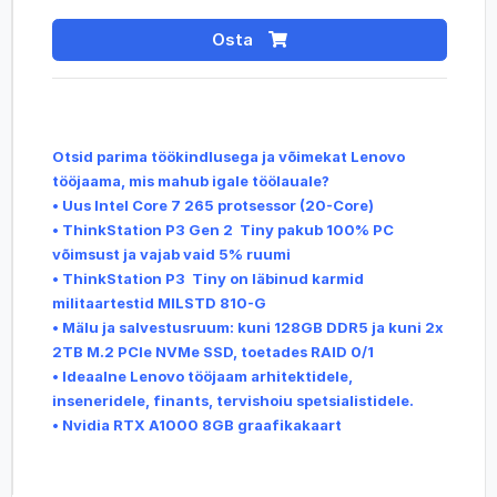
Osta
Otsid parima töökindlusega ja võimekat Lenovo
tööjaama, mis mahub igale töölauale?
•
Uus Intel Core 7 265 protsessor (20-Core)
• ThinkStation P3 Gen 2 Tiny pakub 100% PC
võimsust ja vajab vaid 5% ruumi
•
ThinkStation P3 Tiny on läbinud karmid
militaartestid MILSTD 810-G
•
Mälu ja salvestusruum: kuni 128GB DDR5 ja kuni 2x
2TB M.2 PCIe NVMe SSD, toetades RAID 0/1
•
Ideaalne Lenovo tööjaam arhitektidele,
inseneridele, finants, tervishoiu spetsialistidele.
• Nvidia RTX A1000 8GB graafikakaart