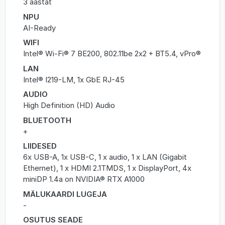
3 aastat
NPU
AI-Ready
WIFI
Intel® Wi-Fi® 7 BE200, 802.11be 2x2 + BT5.4, vPro®
LAN
Intel® I219-LM, 1x GbE RJ-45
AUDIO
High Definition (HD) Audio
BLUETOOTH
+
LIIDESED
6x USB-A, 1x USB-C, 1 x audio, 1 x LAN (Gigabit
Ethernet), 1 x HDMI 2.1TMDS, 1 x DisplayPort, 4x
miniDP 1.4a on NVIDIA® RTX A1000
MÄLUKAARDI LUGEJA
-
OSUTUS SEADE