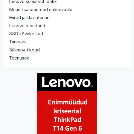
Lenovo sülearvuti dokk
Muud lisaseadmed sülearvutile
Hiired ja klaviatuurid
Lenovo monitorid
SSD kõvakettad
Tarkvara
Sülearvutikotid
Teenused