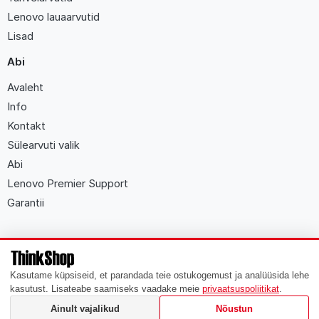
Lenovo lauaarvutid
Lisad
Abi
Avaleht
Info
Kontakt
Sülearvuti valik
Abi
Lenovo Premier Support
Garantii
ThinkShop
.
ee
2009 - 2026 Kõik õigused kaitstud
Kasutame küpsiseid, et parandada teie ostukogemust ja analüüsida lehe
kasutust. Lisateabe saamiseks vaadake meie
privaatsuspoliitikat
.
Lenovo, Lenovo Care, ThinkPad, ThinkCentre, ThinkVision, ThinkServer,
ThinkPlus and ThinkVantage are registred trademarks of Lenovo
Ainult vajalikud
Nõustun