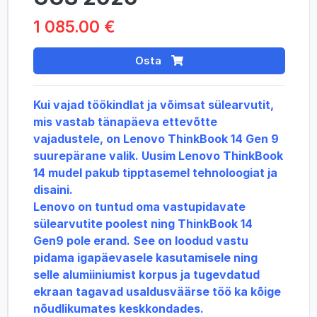
1 085.00 €
Osta
Kui vajad töökindlat ja võimsat sülearvutit,
mis vastab tänapäeva ettevõtte
vajadustele, on Lenovo ThinkBook 14 Gen 9
suurepärane valik. Uusim Lenovo ThinkBook
14 mudel pakub tipptasemel tehnoloogiat ja
disaini.
Lenovo on tuntud oma vastupidavate
sülearvutite poolest ning ThinkBook 14
Gen9 pole erand. See on loodud vastu
pidama igapäevasele kasutamisele ning
selle alumiiniumist korpus ja tugevdatud
ekraan tagavad usaldusväärse töö ka kõige
nõudlikumates keskkondades.