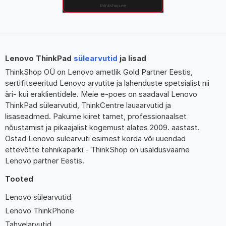
Lenovo ThinkPad
sülearvutid
ja lisad
ThinkShop OÜ on Lenovo ametlik Gold Partner Eestis,
sertifitseeritud Lenovo arvutite ja lahenduste spetsialist nii
äri- kui eraklientidele. Meie e-poes on saadaval Lenovo
ThinkPad sülearvutid, ThinkCentre lauaarvutid ja
lisaseadmed. Pakume kiiret tarnet, professionaalset
nõustamist ja pikaajalist kogemust alates 2009. aastast.
Ostad Lenovo sülearvuti esimest korda või uuendad
ettevõtte tehnikaparki - ThinkShop on usaldusväärne
Lenovo partner Eestis.
Tooted
Lenovo sülearvutid
Lenovo ThinkPhone
Tahvelarvutid