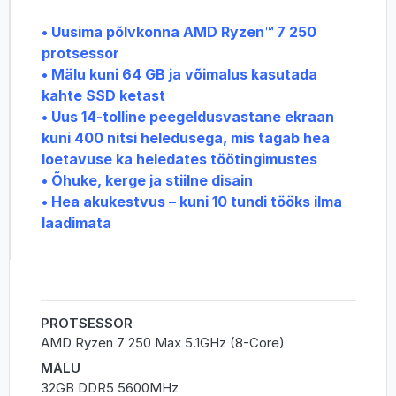
• Uusima põlvkonna AMD Ryzen™ 7 250
protsessor
•
Mälu kuni 64 GB ja võimalus kasutada
kahte SSD ketast
•
Uus 14-tolline peegeldusvastane ekraan
kuni 400 nitsi heledusega, mis tagab hea
loetavuse ka heledates töötingimustes
•
Õhuke, kerge ja stiilne disain
•
Hea akukestvus – kuni 10 tundi tööks ilma
laadimata
PROTSESSOR
AMD Ryzen 7 250 Max 5.1GHz (8-Core)
MÄLU
32GB DDR5 5600MHz