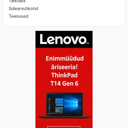
Tarkvara
Sülearvutikotid
Teenused