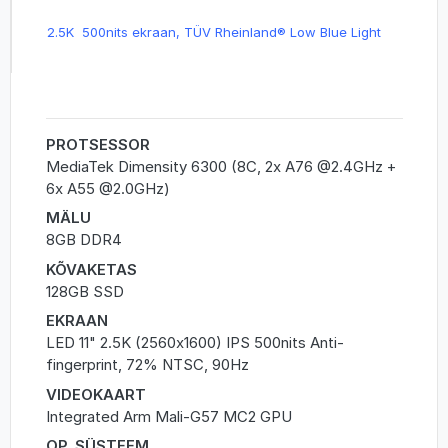
2.5K 500nits ekraan, TÜV Rheinland® Low Blue Light
PROTSESSOR
MediaTek Dimensity 6300 (8C, 2x A76 @2.4GHz +
6x A55 @2.0GHz)
MÄLU
8GB DDR4
KÕVAKETAS
128GB SSD
EKRAAN
LED 11" 2.5K (2560x1600) IPS 500nits Anti-
fingerprint, 72% NTSC, 90Hz
VIDEOKAART
Integrated Arm Mali-G57 MC2 GPU
OP. SÜSTEEM