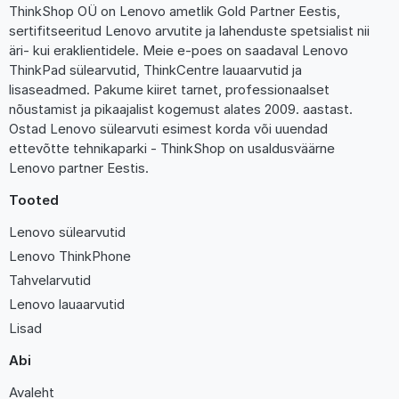
ThinkShop OÜ on Lenovo ametlik Gold Partner Eestis,
sertifitseeritud Lenovo arvutite ja lahenduste spetsialist nii
äri- kui eraklientidele. Meie e-poes on saadaval Lenovo
ThinkPad sülearvutid, ThinkCentre lauaarvutid ja
lisaseadmed. Pakume kiiret tarnet, professionaalset
nõustamist ja pikaajalist kogemust alates 2009. aastast.
Ostad Lenovo sülearvuti esimest korda või uuendad
ettevõtte tehnikaparki - ThinkShop on usaldusväärne
Lenovo partner Eestis.
Tooted
Lenovo sülearvutid
Lenovo ThinkPhone
Tahvelarvutid
Lenovo lauaarvutid
Lisad
Abi
Avaleht