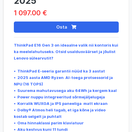
2025
1 097.00 €
Osta
ThinkPad E16 Gen 3 on ideaalne valik nii kontoris kui
ka meelelahutuseks. Otsid usaldusväärset ja jõulist
Lenovo sülearvutit?
• ThinkPad E-seeria garantii nüüd ka 3 aastat
•
2025 aasta AMD Ryzen AI-toega protsessorid ja
NPU (16 TOPS)
• Suurema mahutavusega aku 64Wh ja kergem kaal
• Power nuppu integreeritud sõrmejäljelugeja
• Korralik WUXGA ja IPS paneeliga matt ekraan
•
Dolby® Atmos heli tagab, et iga kõne ja video
kostab selgelt ja puhtalt
• Oma hinnaklassi parim klaviatuur
• Aku kestvus kuni 11 tundi