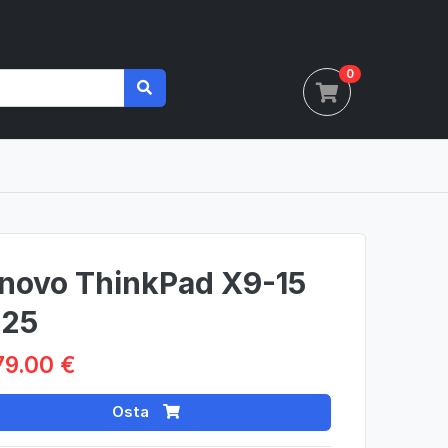
0
novo ThinkPad X9-15
25
79.00 €
Osta