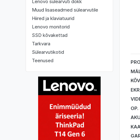
Lenovo sülearvuti dokk
Muud lisaseadmed sülearvutile
Hiired ja klaviatuurid
Lenovo monitorid
SSD kõvakettad
Tarkvara
Sülearvutikotid
Teenused
PR
MÄ
KÕV
EK
VID
OP.
AK
KA
GAR