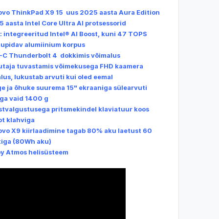
ovo ThinkPad X9 15 uus 2025 aasta Aura Edition
5 aasta Intel Core Ultra AI protsessorid
: integreeritud Intel® AI Boost, kuni 47 TOPS
tupidav alumiinium korpus
-C Thunderbolt 4 dokkimis võimalus
utaja tuvastamis võimekusega FHD kaamera
lus, lukustab arvuti kui oled eemal
ge ja õhuke suurema 15" ekraaniga sülearvuti
ga vaid 1400 g
stvalgustusega pritsmekindel klaviatuur koos
ot klahviga
ovo X9 kiirlaadimine tagab 80% aku laetust 60
iga (80Wh aku)
by Atmos helisüsteem