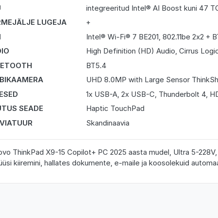
U
integreeritud Intel® AI Boost kuni 47 
MEJÄLJE LUGEJA
+
I
Intel® Wi-Fi® 7 BE201, 802.11be 2x2 + 
IO
High Definition (HD) Audio, Cirrus Lo
UETOOTH
BT5.4
BIKAAMERA
UHD 8.0MP with Large Sensor ThinkShu
DESED
1x USB-A, 2x USB-C, Thunderbolt 4, H
TUS SEADE
Haptic TouchPad
VIATUUR
Skandinaavia
vo ThinkPad X9-15 Copilot+ PC 2025 aasta mudel, Ultra 5-228V, 5
üüsi kiiremini, hallates dokumente, e-maile ja koosolekuid autom