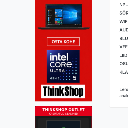
NP
SÕR
WIF
AUD
BL
VEE
LII
OSU
KLA
Leno
anal