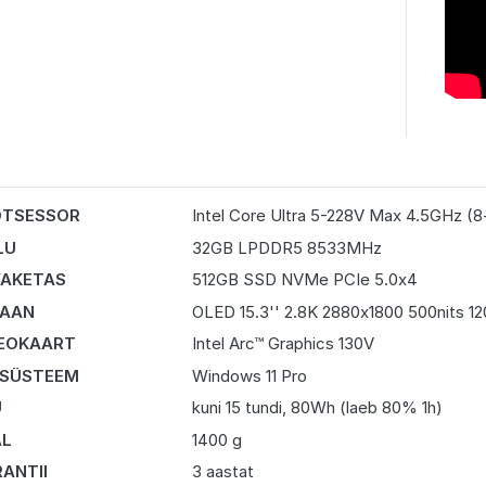
OTSESSOR
Intel Core Ultra 5-228V Max 4.5GHz (8
LU
32GB LPDDR5 8533MHz
AKETAS
512GB SSD NVMe PCIe 5.0x4
RAAN
OLED 15.3'' 2.8K 2880x1800 500nits 12
EOKAART
Intel Arc™ Graphics 130V
 SÜSTEEM
Windows 11 Pro
U
kuni 15 tundi, 80Wh (laeb 80% 1h)
AL
1400 g
ANTII
3 aastat