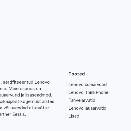
Tooted
 sertifitseeritud Lenovo
Lenovo sülearvutid
tidele. Meie e-poes on
Lenovo ThinkPhone
auaarvutid ja lisaseadmed.
Tahvelarvutid
pikaajalist kogemust alates
da või uuendad ettevõtte
Lenovo lauaarvutid
rtner Eestis.
Lisad