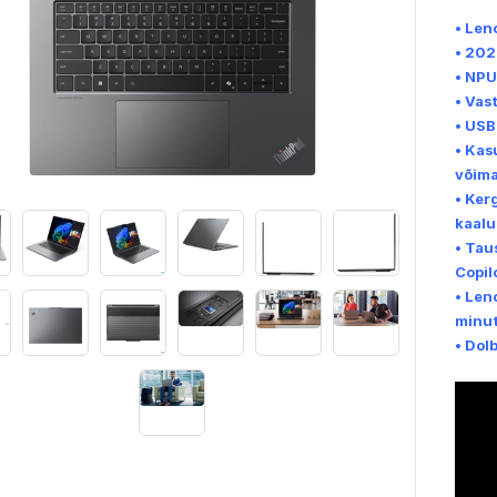
• Len
• 202
• NPU
• Vas
• USB
• Kas
võima
• Ker
kaalu
• Tau
Copil
• Len
minut
• Dol