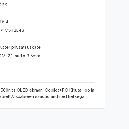
TOPS
BT5.4
gic® CS42L43
tter privaatsuskate
DMI 2.1, audio 3.5mm
00nits OLED ekraan. Copilot+PC Kirjuta, loo ja
aatselt.Visualiseeri saadud andmed hetkega.