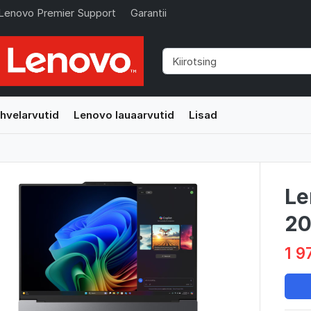
Lenovo Premier Support
Garantii
hvelarvutid
Lenovo lauaarvutid
Lisad
Le
20
1 9