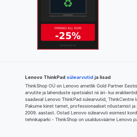
Lenovo ThinkPad
sülearvutid
ja lisad
ThinkShop OÜ on Lenovo ametlik Gold Partner Eestis,
arvutite ja lahenduste spetsialist nii äri- kui eraklien
saadaval Lenovo ThinkPad sülearvutid, ThinkCentre l
Pakume kiiret tarnet, professionaalset nõustamist ja 
2009. aastast. Ostad Lenovo sülearvuti esimest kor
tehnikaparki - ThinkShop on usaldusväärne Lenovo pa