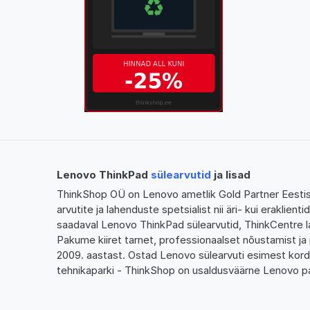
Lenovo ThinkPad
sülearvutid
ja lisad
ThinkShop OÜ on Lenovo ametlik Gold Partner Eestis,
arvutite ja lahenduste spetsialist nii äri- kui eraklien
saadaval Lenovo ThinkPad sülearvutid, ThinkCentre l
Pakume kiiret tarnet, professionaalset nõustamist ja 
2009. aastast. Ostad Lenovo sülearvuti esimest kor
tehnikaparki - ThinkShop on usaldusväärne Lenovo pa