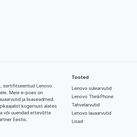
Tooted
 sertifitseeritud Lenovo
Lenovo sülearvutid
tidele. Meie e-poes on
Lenovo ThinkPhone
auaarvutid ja lisaseadmed.
Tahvelarvutid
pikaajalist kogemust alates
da või uuendad ettevõtte
Lenovo lauaarvutid
rtner Eestis.
Lisad