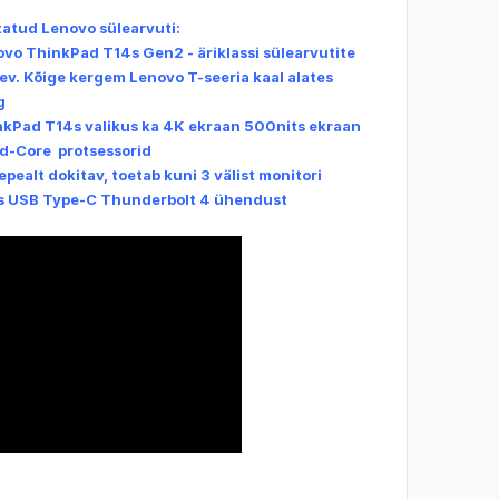
atud Lenovo sülearvuti:
vo ThinkPad T14s Gen2 - äriklassi sülearvutite
aev. Kõige kergem Lenovo T-seeria kaal alates
g
kPad T14s valikus ka 4K ekraan 500nits ekraan
d-Core protsessorid
jepealt
dokitav
, toetab kuni 3 välist monitori
s USB Type-C Thunderbolt 4 ühendust