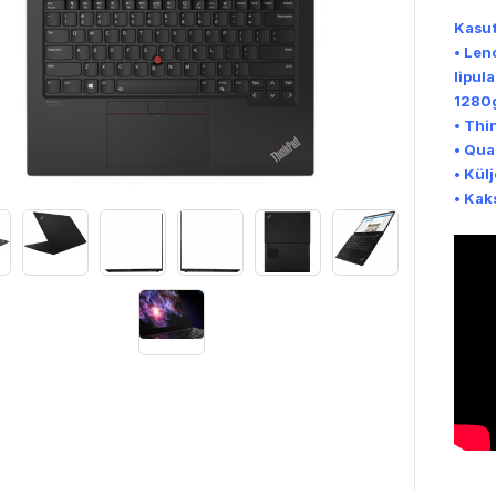
Kasut
•
Leno
lipul
1280
•
Thin
• Qua
• Kül
• Kak