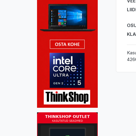
VEE
LII
OSU
KLA
Kasu
426