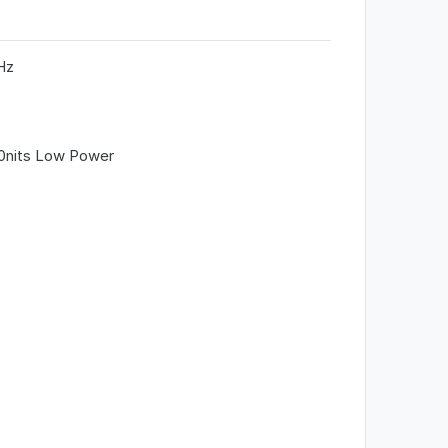
Hz
00nits Low Power