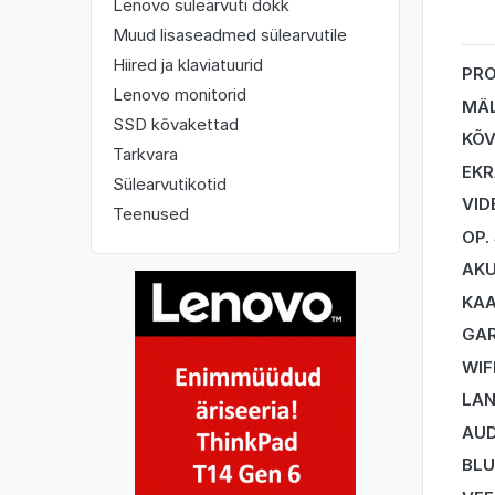
Lenovo sülearvuti dokk
Muud lisaseadmed sülearvutile
Hiired ja klaviatuurid
PR
Lenovo monitorid
MÄ
SSD kõvakettad
KÕV
Tarkvara
EK
Sülearvutikotid
VID
Teenused
OP.
AK
KA
GAR
WIF
LA
AUD
BL