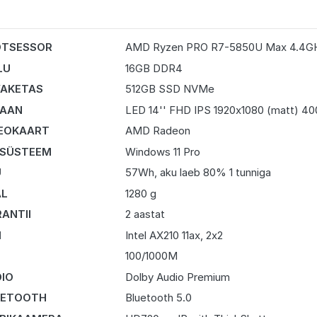
OTSESSOR
AMD Ryzen PRO R7-5850U Max 4.4G
LU
16GB DDR4
AKETAS
512GB SSD NVMe
RAAN
LED 14'' FHD IPS 1920x1080 (matt) 4
EOKAART
AMD Radeon
 SÜSTEEM
Windows 11 Pro
U
57Wh, aku laeb 80% 1 tunniga
AL
1280 g
ANTII
2 aastat
I
Intel AX210 11ax, 2x2
N
100/1000M
IO
Dolby Audio Premium
UETOOTH
Bluetooth 5.0