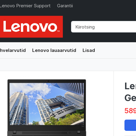
Lenovo Premier Support
Garantii
hvelarvutid
Lenovo lauaarvutid
Lisad
Le
Ge
589