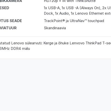
BIKAAMERA
HD720p + IR with ThinkShutte
DESED
1x USB-A, 1x USB -A (Always On), 2x 
Dock, 1x Audio, 1x Lenovo Ethernet ex
TUS SEADE
TrackPoint® ja UltraNav™ touchpad
VIATUUR
Skandinaavia
tatud Lenovo sülearvuti: Kerge ja õhuke Lenvovo ThinkPad T-see
6MHz DDR4 mälu