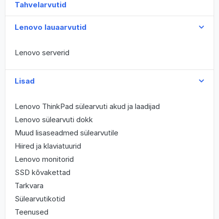
Tahvelarvutid
Lenovo lauaarvutid
Lenovo serverid
Lisad
Lenovo ThinkPad sülearvuti akud ja laadijad
Lenovo sülearvuti dokk
Muud lisaseadmed sülearvutile
Hiired ja klaviatuurid
Lenovo monitorid
SSD kõvakettad
Tarkvara
Sülearvutikotid
Teenused