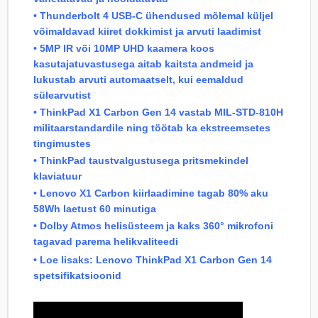
• Thunderbolt 4 USB-C ühendused mõlemal küljel
võimaldavad kiiret dokkimist ja arvuti laadimist
• 5MP IR või 10MP UHD kaamera koos
kasutajatuvastusega aitab kaitsta andmeid ja
lukustab arvuti automaatselt, kui eemaldud
sülearvutist
• ThinkPad X1 Carbon Gen 14 vastab MIL-STD-810H
militaarstandardile ning töötab ka ekstreemsetes
tingimustes
• ThinkPad taustvalgustusega pritsmekindel
klaviatuur
• Lenovo X1 Carbon kiirlaadimine tagab 80% aku
58Wh laetust 60 minutiga
• Dolby Atmos helisüsteem ja kaks 360° mikrofoni
tagavad parema helikvaliteedi
• Loe lisaks:
Lenovo ThinkPad X1 Carbon Gen 14
spetsifikatsioonid