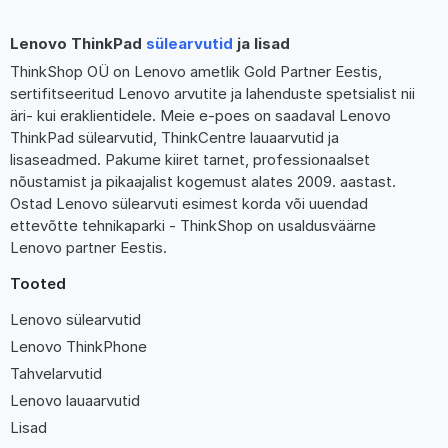
Lenovo ThinkPad
sülearvutid
ja lisad
ThinkShop OÜ on Lenovo ametlik Gold Partner Eestis,
sertifitseeritud Lenovo arvutite ja lahenduste spetsialist nii
äri- kui eraklientidele. Meie e-poes on saadaval Lenovo
ThinkPad sülearvutid, ThinkCentre lauaarvutid ja
lisaseadmed. Pakume kiiret tarnet, professionaalset
nõustamist ja pikaajalist kogemust alates 2009. aastast.
Ostad Lenovo sülearvuti esimest korda või uuendad
ettevõtte tehnikaparki - ThinkShop on usaldusväärne
Lenovo partner Eestis.
Tooted
Lenovo sülearvutid
Lenovo ThinkPhone
Tahvelarvutid
Lenovo lauaarvutid
Lisad