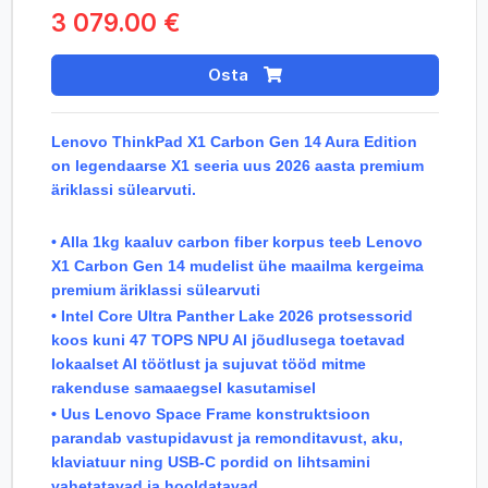
3 079.00 €
Osta
Lenovo ThinkPad X1 Carbon Gen 14 Aura Edition
on legendaarse X1 seeria uus 2026 aasta premium
äriklassi sülearvuti.
• Alla 1kg kaaluv carbon fiber korpus teeb Lenovo
X1 Carbon Gen 14 mudelist ühe maailma kergeima
premium äriklassi sülearvuti
• Intel Core Ultra Panther Lake 2026 protsessorid
koos kuni 47 TOPS NPU AI jõudlusega toetavad
lokaalset AI töötlust ja sujuvat tööd mitme
rakenduse samaaegsel kasutamisel
• Uus Lenovo Space Frame konstruktsioon
parandab vastupidavust ja remonditavust, aku,
klaviatuur ning USB-C pordid on lihtsamini
vahetatavad ja hooldatavad