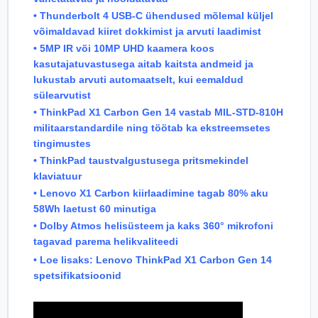
• Thunderbolt 4 USB-C ühendused mõlemal küljel
võimaldavad kiiret dokkimist ja arvuti laadimist
• 5MP IR või 10MP UHD kaamera koos
kasutajatuvastusega aitab kaitsta andmeid ja
lukustab arvuti automaatselt, kui eemaldud
sülearvutist
• ThinkPad X1 Carbon Gen 14 vastab MIL-STD-810H
militaarstandardile ning töötab ka ekstreemsetes
tingimustes
• ThinkPad taustvalgustusega pritsmekindel
klaviatuur
• Lenovo X1 Carbon kiirlaadimine tagab 80% aku
58Wh laetust 60 minutiga
• Dolby Atmos helisüsteem ja kaks 360° mikrofoni
tagavad parema helikvaliteedi
• Loe lisaks:
Lenovo ThinkPad X1 Carbon Gen 14
spetsifikatsioonid