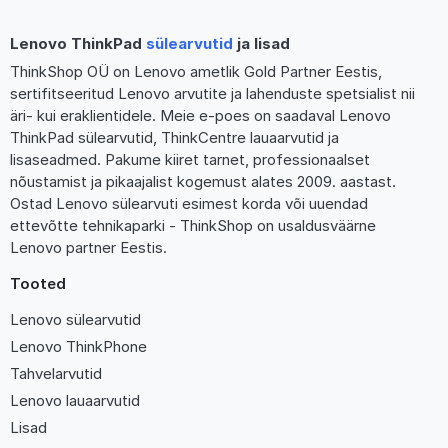
Lenovo ThinkPad
sülearvutid
ja lisad
ThinkShop OÜ on Lenovo ametlik Gold Partner Eestis,
sertifitseeritud Lenovo arvutite ja lahenduste spetsialist nii
äri- kui eraklientidele. Meie e-poes on saadaval Lenovo
ThinkPad sülearvutid, ThinkCentre lauaarvutid ja
lisaseadmed. Pakume kiiret tarnet, professionaalset
nõustamist ja pikaajalist kogemust alates 2009. aastast.
Ostad Lenovo sülearvuti esimest korda või uuendad
ettevõtte tehnikaparki - ThinkShop on usaldusväärne
Lenovo partner Eestis.
Tooted
Lenovo sülearvutid
Lenovo ThinkPhone
Tahvelarvutid
Lenovo lauaarvutid
Lisad