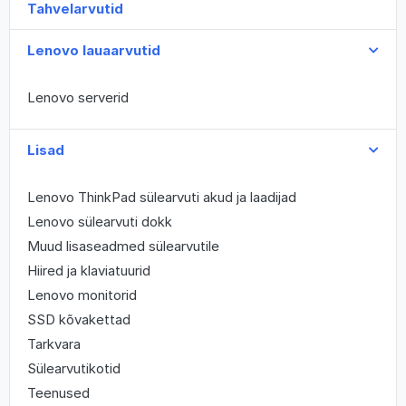
Tahvelarvutid
Lenovo lauaarvutid
Lenovo serverid
Lisad
Lenovo ThinkPad sülearvuti akud ja laadijad
Lenovo sülearvuti dokk
Muud lisaseadmed sülearvutile
Hiired ja klaviatuurid
Lenovo monitorid
SSD kõvakettad
Tarkvara
Sülearvutikotid
Teenused