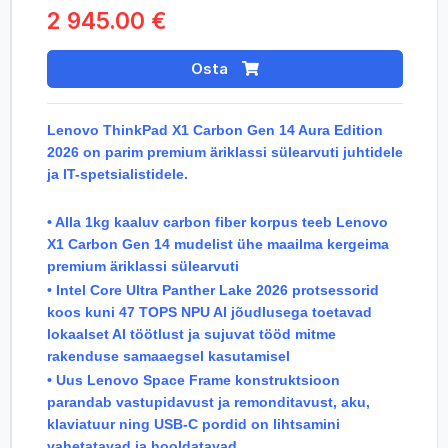
2 945.00 €
Osta
Lenovo ThinkPad X1 Carbon Gen 14 Aura Edition
2026 on parim premium äriklassi sülearvuti juhtidele
ja IT-spetsialistidele.
• Alla 1kg kaaluv carbon fiber korpus teeb Lenovo
X1 Carbon Gen 14 mudelist ühe maailma kergeima
premium äriklassi sülearvuti
• Intel Core Ultra Panther Lake 2026 protsessorid
koos kuni 47 TOPS NPU AI jõudlusega toetavad
lokaalset AI töötlust ja sujuvat tööd mitme
rakenduse samaaegsel kasutamisel
• Uus Lenovo Space Frame konstruktsioon
parandab vastupidavust ja remonditavust, aku,
klaviatuur ning USB-C pordid on lihtsamini
vahetatavad ja hooldatavad