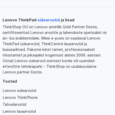
Lenovo ThinkPad
sülearvutid
ja lisad
ThinkShop OÜ on Lenovo ametlik Gold Partner Eestis,
sertifitseeritud Lenovo arvutite ja lahenduste spetsialist nii
äri- kui eraklientidele. Meie e-poes on saadaval Lenovo
ThinkPad sülearvutid, ThinkCentre lauaarvutid ja
lisaseadmed. Pakume kiiret tarnet, professionaalset
nõustamist ja pikaajalist kogemust alates 2009. aastast.
Ostad Lenovo sülearvuti esimest korda või uuendad
ettevõtte tehnikaparki - ThinkShop on usaldusväärne
Lenovo partner Eestis.
Tooted
Lenovo sülearvutid
Lenovo ThinkPhone
Tahvelarvutid
Lenovo lauaarvutid