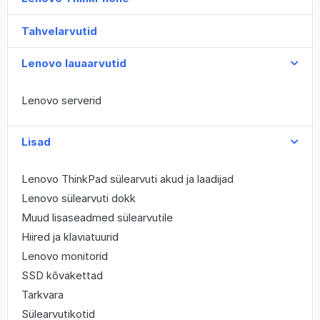
Tahvelarvutid
Lenovo lauaarvutid
Lenovo serverid
Lisad
Lenovo ThinkPad sülearvuti akud ja laadijad
Lenovo sülearvuti dokk
Muud lisaseadmed sülearvutile
Hiired ja klaviatuurid
Lenovo monitorid
SSD kõvakettad
Tarkvara
Sülearvutikotid