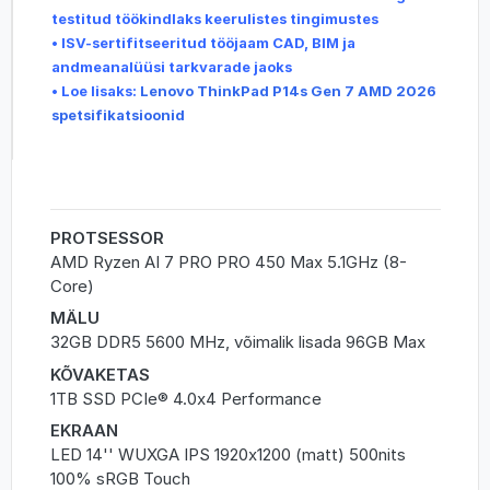
testitud töökindlaks keerulistes tingimustes
• ISV-sertifitseeritud tööjaam CAD, BIM ja
andmeanalüüsi tarkvarade jaoks
•
Loe lisaks:
Lenovo ThinkPad P14s Gen 7 AMD 2026
spetsifikatsioonid
PROTSESSOR
AMD Ryzen AI 7 PRO PRO 450 Max 5.1GHz (8-
Core)
MÄLU
32GB DDR5 5600 MHz, võimalik lisada 96GB Max
KÕVAKETAS
1TB SSD PCIe® 4.0x4 Performance
EKRAAN
LED 14'' WUXGA IPS 1920x1200 (matt) 500nits
100% sRGB Touch