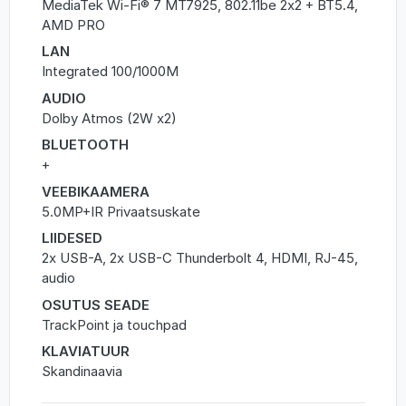
MediaTek Wi-Fi® 7 MT7925, 802.11be 2x2 + BT5.4,
AMD PRO
LAN
Integrated 100/1000M
AUDIO
Dolby Atmos (2W x2)
BLUETOOTH
+
VEEBIKAAMERA
5.0MP+IR Privaatsuskate
LIIDESED
2x USB-A, 2x USB-C Thunderbolt 4, HDMI, RJ-45,
audio
OSUTUS SEADE
TrackPoint ja touchpad
KLAVIATUUR
Skandinaavia