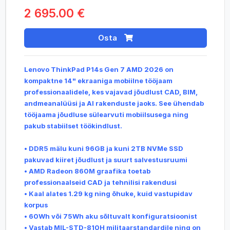
2 695.00 €
Osta
Lenovo ThinkPad P14s Gen 7 AMD 2026 on
kompaktne 14" ekraaniga mobiilne tööjaam
professionaalidele, kes vajavad jõudlust CAD, BIM,
andmeanalüüsi ja AI
rakenduste jaoks. See ühendab
tööjaama jõudluse sülearvuti mobiilsusega ning
pakub stabiilset töökindlust.
• DDR5 mälu kuni 96GB ja kuni 2TB NVMe SSD
pakuvad kiiret jõudlust ja suurt salvestusruumi
• AMD Radeon 860M graafika toetab
professionaalseid CAD ja tehnilisi rakendusi
• Kaal alates 1.29 kg ning õhuke, kuid vastupidav
korpus
• 60Wh või 75Wh aku sõltuvalt konfiguratsioonist
• Vastab MIL-STD-810H militaarstandardile ning on