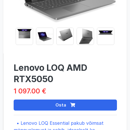
Lenovo LOQ AMD
RTX5050
1 097.00 €
Osta
•
Lenovo LOQ Essential pakub võimsat
mänguelamust ja sobib ideaalselt ka