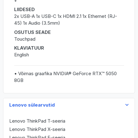
+
LIIDESED
2x USB-A 1x USB-C 1x HDMI 2.1 1x Ethernet (RJ-
45) 1x Audio (3.5mm)
OSUTUS SEADE
Touchpad
KLAVIATUUR
English
• Võimas graafika NVIDIA® GeForce RTX™ 5050
8GB
Lenovo sülearvutid
Lenovo ThinkPad T-seeria
Lenovo ThinkPad X-seeria
Lenovo ThinkPad E-seeria